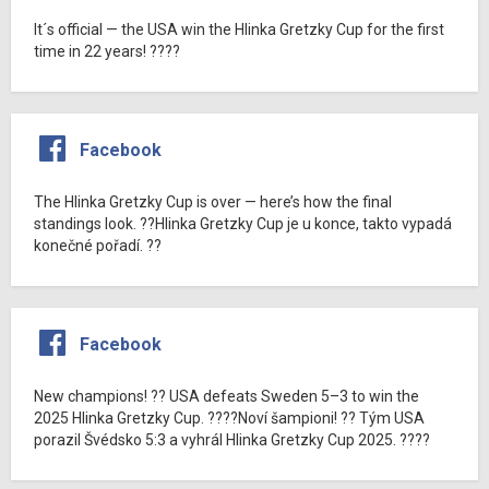
It´s official — the USA win the Hlinka Gretzky Cup for the first
time in 22 years! ????
Facebook
The Hlinka Gretzky Cup is over — here’s how the final
standings look. ??Hlinka Gretzky Cup je u konce, takto vypadá
konečné pořadí. ??
Facebook
New champions! ?? USA defeats Sweden 5–3 to win the
2025 Hlinka Gretzky Cup. ????Noví šampioni! ?? Tým USA
porazil Švédsko 5:3 a vyhrál Hlinka Gretzky Cup 2025. ????