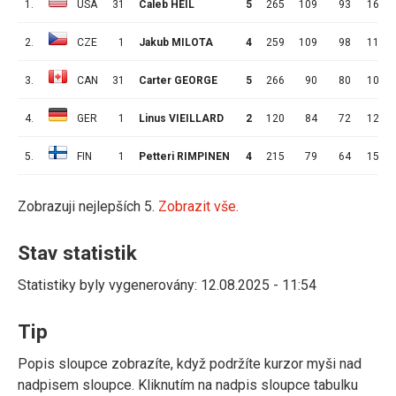
1.
USA
31
Caleb HEIL
5
265
109
93
16
2.
CZE
1
Jakub MILOTA
4
259
109
98
11
3.
CAN
31
Carter GEORGE
5
266
90
80
10
4.
GER
1
Linus VIEILLARD
2
120
84
72
12
5.
FIN
1
Petteri RIMPINEN
4
215
79
64
15
Zobrazuji nejlepších 5.
Zobrazit vše.
Stav statistik
Statistiky byly vygenerovány: 12.08.2025 - 11:54
Tip
Popis sloupce zobrazíte, když podržíte kurzor myši nad
nadpisem sloupce. Kliknutím na nadpis sloupce tabulku