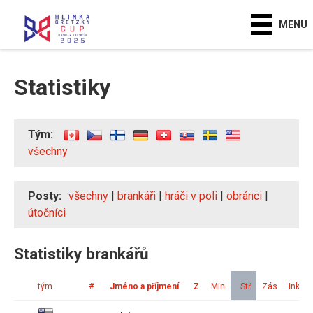
MENU
Statistiky
Tým:
všechny
Posty:
všechny
|
brankáři
|
hráči v poli
|
obránci
|
útočníci
Statistiky brankářů
tým
#
Jméno a příjmení
Z
Min
Stř
Zás
Ink