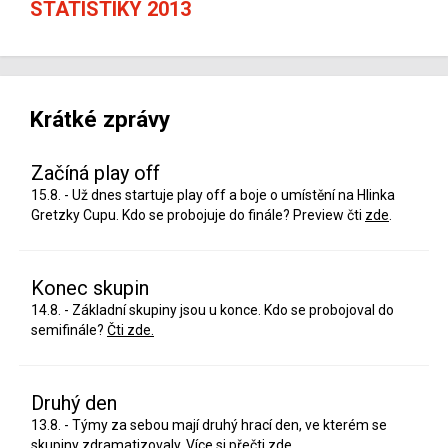
STATISTIKY 2013
Krátké zprávy
Začíná play off
15.8. - Už dnes startuje play off a boje o umístění na Hlinka
Gretzky Cupu. Kdo se probojuje do finále? Preview čti
zde
.
Konec skupin
14.8. - Základní skupiny jsou u konce. Kdo se probojoval do
semifinále?
Čti zde.
Druhý den
13.8. - Týmy za sebou mají druhý hrací den, ve kterém se
skupiny zdramatizovaly. Více si přečti
zde
.