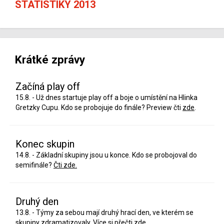
STATISTIKY 2013
Krátké zprávy
Začíná play off
15.8. - Už dnes startuje play off a boje o umístění na Hlinka
Gretzky Cupu. Kdo se probojuje do finále? Preview čti
zde
.
Konec skupin
14.8. - Základní skupiny jsou u konce. Kdo se probojoval do
semifinále?
Čti zde.
Druhý den
13.8. - Týmy za sebou mají druhý hrací den, ve kterém se
skupiny zdramatizovaly. Více si přečti
zde
.