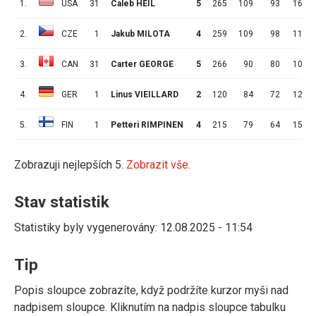
1.
USA
31
Caleb HEIL
5
265
109
93
16
2.
CZE
1
Jakub MILOTA
4
259
109
98
11
3.
CAN
31
Carter GEORGE
5
266
90
80
10
4.
GER
1
Linus VIEILLARD
2
120
84
72
12
5.
FIN
1
Petteri RIMPINEN
4
215
79
64
15
Zobrazuji nejlepších 5.
Zobrazit vše.
Stav statistik
Statistiky byly vygenerovány: 12.08.2025 - 11:54
Tip
Popis sloupce zobrazíte, když podržíte kurzor myši nad
nadpisem sloupce. Kliknutím na nadpis sloupce tabulku