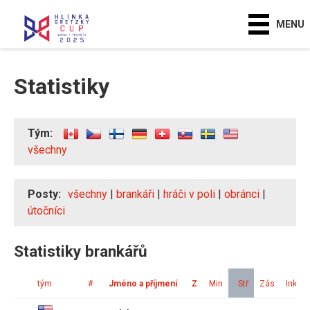
MENU
Statistiky
Tým:
všechny
Posty:
všechny
|
brankáři
|
hráči v poli
|
obránci
|
útočníci
Statistiky brankářů
tým
#
Jméno a příjmení
Z
Min
Stř
Zás
Ink