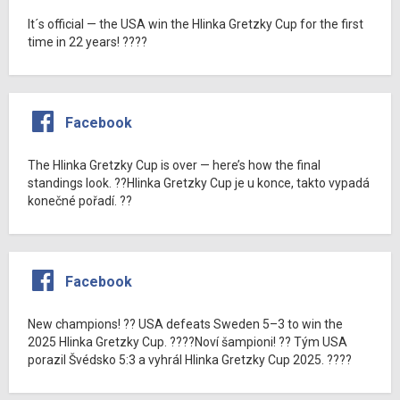
It´s official — the USA win the Hlinka Gretzky Cup for the first
time in 22 years! ????
Facebook
The Hlinka Gretzky Cup is over — here’s how the final
standings look. ??Hlinka Gretzky Cup je u konce, takto vypadá
konečné pořadí. ??
Facebook
New champions! ?? USA defeats Sweden 5–3 to win the
2025 Hlinka Gretzky Cup. ????Noví šampioni! ?? Tým USA
porazil Švédsko 5:3 a vyhrál Hlinka Gretzky Cup 2025. ????