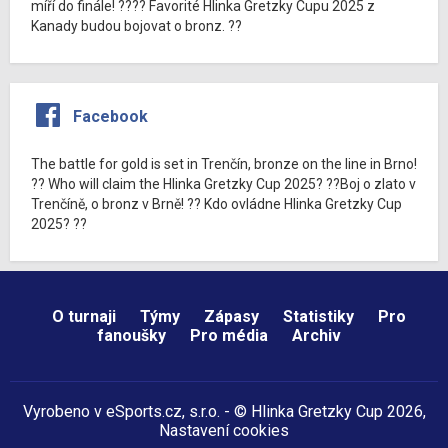
míří do finále! ???? Favorité Hlinka Gretzky Cupu 2025 z
Kanady budou bojovat o bronz. ??
Facebook
The battle for gold is set in Trenčín, bronze on the line in Brno!
?? Who will claim the Hlinka Gretzky Cup 2025? ??Boj o zlato v
Trenčíně, o bronz v Brně! ?? Kdo ovládne Hlinka Gretzky Cup
2025? ??
O turnaji
Týmy
Zápasy
Statistiky
Pro
fanoušky
Pro média
Archiv
Vyrobeno v
eSports.cz
, s.r.o. - © Hlinka Gretzky Cup 2026,
Nastavení cookies