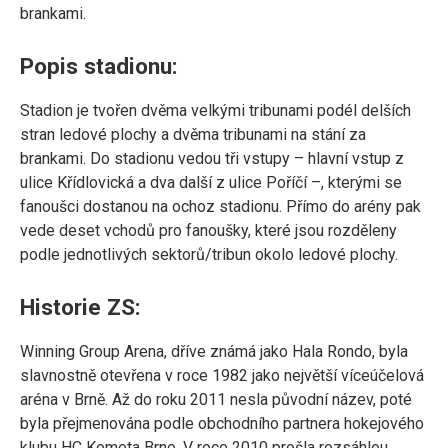
brankami.
Popis stadionu:
Stadion je tvořen dvěma velkými tribunami podél delších
stran ledové plochy a dvěma tribunami na stání za
brankami. Do stadionu vedou tři vstupy – hlavní vstup z
ulice Křídlovická a dva další z ulice Poříčí –, kterými se
fanoušci dostanou na ochoz stadionu. Přímo do arény pak
vede deset vchodů pro fanoušky, které jsou rozděleny
podle jednotlivých sektorů/tribun okolo ledové plochy.
Historie ZS:
Winning Group Arena, dříve známá jako Hala Rondo, byla
slavnostně otevřena v roce 1982 jako největší víceúčelová
aréna v Brně. Až do roku 2011 nesla původní název, poté
byla přejmenována podle obchodního partnera hokejového
klubu HC Kometa Brno. V roce 2010 prošla rozsáhlou