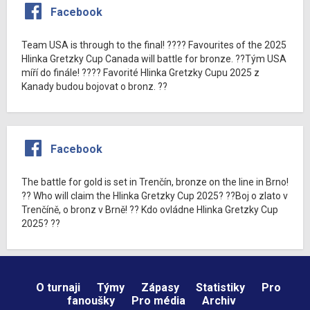
Facebook
Team USA is through to the final! ???? Favourites of the 2025
Hlinka Gretzky Cup Canada will battle for bronze. ??Tým USA
míří do finále! ???? Favorité Hlinka Gretzky Cupu 2025 z
Kanady budou bojovat o bronz. ??
Facebook
The battle for gold is set in Trenčín, bronze on the line in Brno!
?? Who will claim the Hlinka Gretzky Cup 2025? ??Boj o zlato v
Trenčíně, o bronz v Brně! ?? Kdo ovládne Hlinka Gretzky Cup
2025? ??
O turnaji
Týmy
Zápasy
Statistiky
Pro
fanoušky
Pro média
Archiv