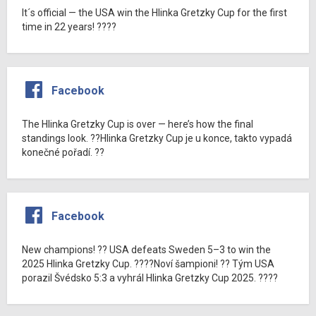
It´s official — the USA win the Hlinka Gretzky Cup for the first
time in 22 years! ????
Facebook
The Hlinka Gretzky Cup is over — here’s how the final
standings look. ??Hlinka Gretzky Cup je u konce, takto vypadá
konečné pořadí. ??
Facebook
New champions! ?? USA defeats Sweden 5–3 to win the
2025 Hlinka Gretzky Cup. ????Noví šampioni! ?? Tým USA
porazil Švédsko 5:3 a vyhrál Hlinka Gretzky Cup 2025. ????