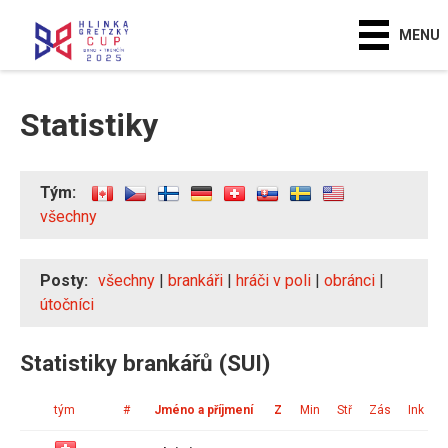
MENU
Statistiky
Tým:
všechny
Posty:
všechny
|
brankáři
|
hráči v poli
|
obránci
|
útočníci
Statistiky brankářů (SUI)
tým
#
Jméno a příjmení
Z
Min
Stř
Zás
Ink