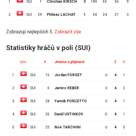
1.
SUI
1
Christian KIRSCH
3
180
65
56
9
3
2.
SUI
29
Phileas LACHAT
1
60
24
21
3
3
Zobrazuji nejlepších 5.
Zobrazit vše.
Statistiky hráčů v poli (SUI)
tým
#
Jméno a příjmení
Z
G
A
1.
SUI
16
Jordan FORGET
U
4
1
3
2.
SUI
6
Jamiro REBER
U
4
2
1
3.
SUI
28
Yannik PONZETTO
U
4
1
2
4.
SUI
26
Daniil USTINKOV
O
4
1
2
5.
SUI
25
Noé TARCHINI
U
4
0
3