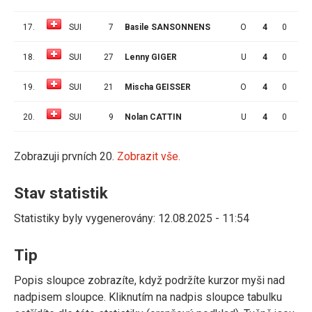
17.
SUI
7
Basile SANSONNENS
O
4
0
0
18.
SUI
27
Lenny GIGER
U
4
0
0
19.
SUI
21
Mischa GEISSER
O
4
0
0
20.
SUI
9
Nolan CATTIN
U
4
0
0
Zobrazuji prvních 20.
Zobrazit vše.
Stav statistik
Statistiky byly vygenerovány: 12.08.2025 - 11:54
Tip
Popis sloupce zobrazíte, když podržíte kurzor myši nad
nadpisem sloupce. Kliknutím na nadpis sloupce tabulku