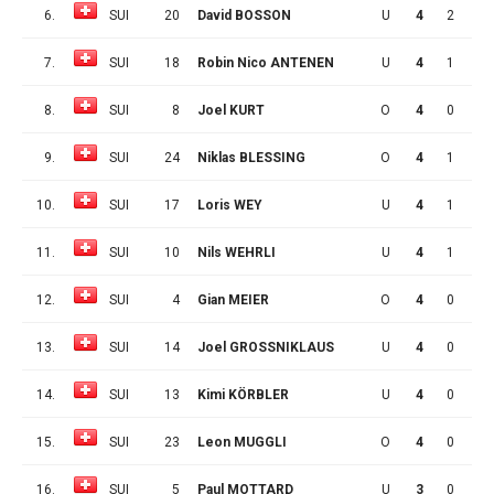
6.
SUI
20
David BOSSON
U
4
2
0
7.
SUI
18
Robin Nico ANTENEN
U
4
1
1
8.
SUI
8
Joel KURT
O
4
0
2
9.
SUI
24
Niklas BLESSING
O
4
1
0
10.
SUI
17
Loris WEY
U
4
1
0
11.
SUI
10
Nils WEHRLI
U
4
1
0
12.
SUI
4
Gian MEIER
O
4
0
1
13.
SUI
14
Joel GROSSNIKLAUS
U
4
0
1
14.
SUI
13
Kimi KÖRBLER
U
4
0
1
15.
SUI
23
Leon MUGGLI
O
4
0
1
16.
SUI
5
Paul MOTTARD
U
3
0
0