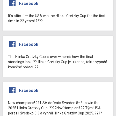
Facebook
It´s official — the USA win the Hlinka Gretzky Cup for the first
time in 22 years! ????
Facebook
The Hlinka Gretzky Cup is over — here’s how the final
standings look. ??Hlinka Gretzky Cup je u konce, takto vypadá
konečné pořadí. ??
Facebook
New champions! ?? USA defeats Sweden 5–3 to win the
2025 Hlinka Gretzky Cup. ????Noví šampioni! ?? Tým USA
porazil Švédsko 5:3 a vyhrál Hlinka Gretzky Cup 2025. ????