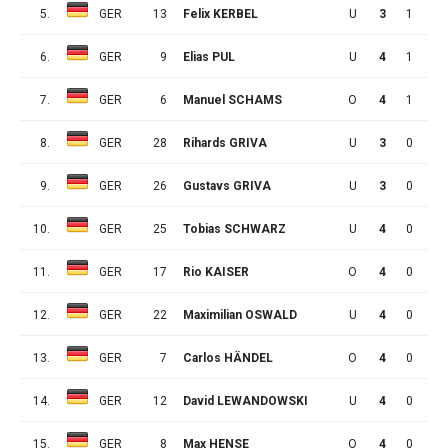
5.
GER
13
Felix KERBEL
U
3
1
0
6.
GER
9
Elias PUL
U
4
1
2
7.
GER
6
Manuel SCHAMS
O
4
1
0
8.
GER
28
Rihards GRIVA
U
3
0
0
9.
GER
26
Gustavs GRIVA
U
3
0
0
10.
GER
25
Tobias SCHWARZ
U
4
0
3
11.
GER
17
Rio KAISER
O
4
0
2
12.
GER
22
Maximilian OSWALD
U
4
0
1
13.
GER
7
Carlos HÄNDEL
O
4
0
1
14.
GER
12
David LEWANDOWSKI
U
4
0
0
15.
GER
8
Max HENSE
O
4
0
0