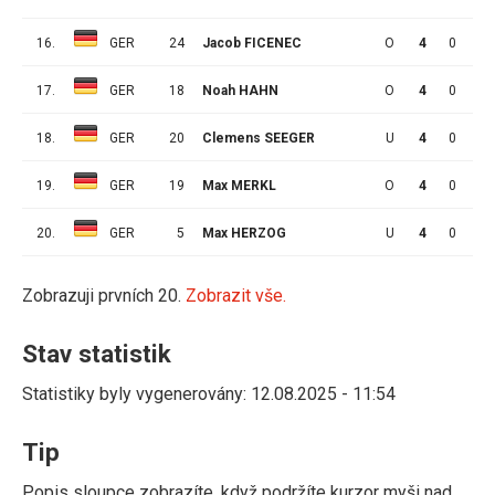
16.
GER
24
Jacob FICENEC
O
4
0
0
17.
GER
18
Noah HAHN
O
4
0
0
18.
GER
20
Clemens SEEGER
U
4
0
0
19.
GER
19
Max MERKL
O
4
0
0
20.
GER
5
Max HERZOG
U
4
0
0
Zobrazuji prvních 20.
Zobrazit vše.
Stav statistik
Statistiky byly vygenerovány: 12.08.2025 - 11:54
Tip
Popis sloupce zobrazíte, když podržíte kurzor myši nad