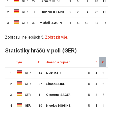
1.
GER
29
Lennart NEIßE
1
60
51
40
11
1
2.
GER
1
Linus VIEILLARD
2
120
84
72
12
3.
GER
30
Michail ELAGIN
1
60
40
34
6
Zobrazuji nejlepších 5.
Zobrazit vše.
Statistiky hráčů v poli (GER)
tým
#
Jméno a příjmení
Z
G
A
1.
GER
14
Nick MAUL
U
4
2
2
2.
GER
27
Simon SEIDL
U
4
2
1
3.
GER
11
Clemens SAGER
U
4
2
1
4.
GER
10
Nicolas BIGGINS
U
3
1
0