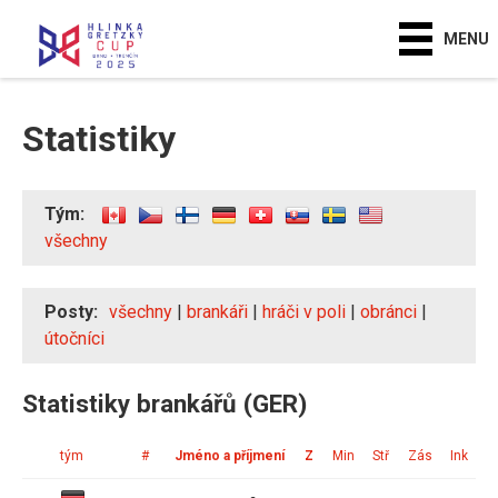
MENU
Statistiky
Tým:
všechny
Posty:
všechny
|
brankáři
|
hráči v poli
|
obránci
|
útočníci
Statistiky brankářů (GER)
tým
#
Jméno a příjmení
Z
Min
Stř
Zás
Ink