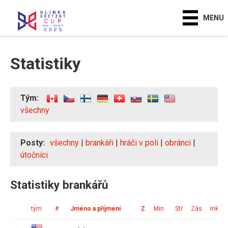
MENU
Statistiky
Tým:
všechny
Posty:
všechny
|
brankáři
|
hráči v poli
|
obránci
|
útočníci
Statistiky brankářů
tým
#
Jméno a příjmení
Z
Min
Stř
Zás
Ink