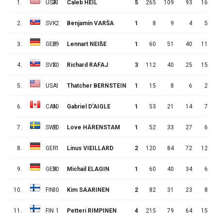
1.
USA
31
Caleb HEIL
5
265
109
93
16
2.
SVK
2
Benjamín VARŠA
1
8
9
4
5
3.
GER
29
Lennart NEIßE
1
60
51
40
11
4.
SVK
30
Richard RAFAJ
3
112
40
25
15
5.
USA
1
Thatcher BERNSTEIN
1
15
8
6
2
6.
CAN
30
Gabriel D’AIGLE
1
53
21
14
7
7.
SWE
30
Love HÄRENSTAM
1
52
33
27
6
8.
GER
1
Linus VIEILLARD
2
120
84
72
12
9.
GER
30
Michail ELAGIN
1
60
40
34
6
10.
FIN
30
Kim SAARINEN
2
82
31
23
8
11.
FIN
1
Petteri RIMPINEN
4
215
79
64
15