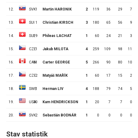
12.
SVK
1
Martin HARONIK
2
119
36
29
7
13.
SUI
1
Christian KIRSCH
3
180
65
56
9
14.
SUI
29
Phileas LACHAT
1
60
24
21
3
15.
CZE
1
Jakub MILOTA
4
259
109
98
11
16.
CAN
31
Carter GEORGE
5
266
90
80
10
17.
CZE
2
Matyáš MAŘÍK
1
60
17
15
2
18.
SWE
1
Herman LIV
4
188
79
74
5
19.
USA
30
Kam HENDRICKSON
1
20
7
7
0
20.
SVK
2
Sebastián BODNÁR
1
0
0
0
0
Stav statistik