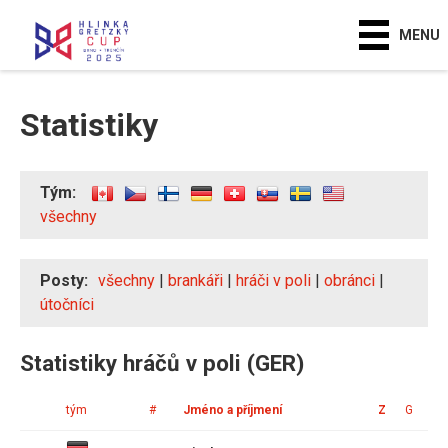
MENU
Statistiky
Tým:
všechny
Posty:
všechny
|
brankáři
|
hráči v poli
|
obránci
|
útočníci
Statistiky hráčů v poli (GER)
tým
#
Jméno a příjmení
Z
G
A