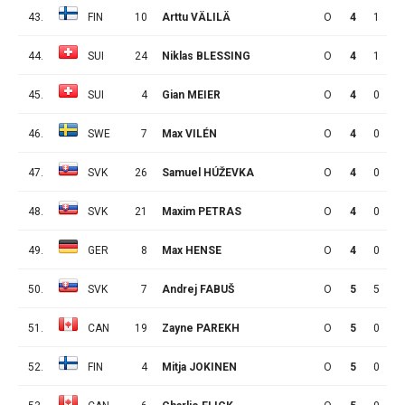
43.
FIN
10
Arttu VÄLILÄ
O
4
1
1
44.
SUI
24
Niklas BLESSING
O
4
1
0
45.
SUI
4
Gian MEIER
O
4
0
1
46.
SWE
7
Max VILÉN
O
4
0
1
47.
SVK
26
Samuel HÚŽEVKA
O
4
0
0
48.
SVK
21
Maxim PETRAS
O
4
0
0
49.
GER
8
Max HENSE
O
4
0
0
50.
SVK
7
Andrej FABUŠ
O
5
5
1
51.
CAN
19
Zayne PAREKH
O
5
0
3
52.
FIN
4
Mitja JOKINEN
O
5
0
3