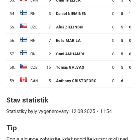
53.
CAN
6
Charlie ELICK
O
5
0
2
54.
FIN
3
Daniel NIEMINEN
O
5
1
0
55.
CZE
7
Aleš ZIELINSKI
O
5
0
1
56.
FIN
7
Eelis MARILA
O
5
0
0
57.
FIN
2
Onni AMHAMDI
O
5
0
0
58.
CZE
15
Tomáš GALVAS
O
5
0
0
59.
CAN
5
Anthony CRISTOFORO
O
6
1
2
Stav statistik
Statistiky byly vygenerovány: 12.08.2025 - 11:54
Tip
Popis sloupce zobrazíte, když podržíte kurzor myši nad