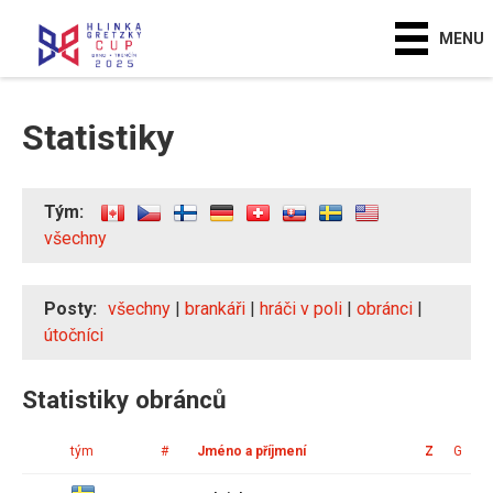
MENU
Statistiky
Tým:
všechny
Posty:
všechny
|
brankáři
|
hráči v poli
|
obránci
|
útočníci
Statistiky obránců
tým
#
Jméno a příjmení
Z
G
A