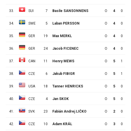
33.
SUI
7
Basile SANSONNENS
O
4
0
0
34.
SWE
5
Laban PERSSON
O
4
0
0
35.
GER
19
Max MERKL
O
4
0
0
36.
GER
24
Jacob FICENEC
O
4
0
0
37.
CAN
11
Henry MEWS
O
5
1
6
38.
CZE
6
Jakub FIBIGR
O
5
1
1
39.
USA
18
Tanner HENRICKS
O
5
0
1
40.
CZE
4
Jan SKOK
O
5
0
0
41.
SVK
23
Fabián Andrej LIČKO
O
2
0
0
42.
CZE
10
Adam KRÁL
O
3
0
0