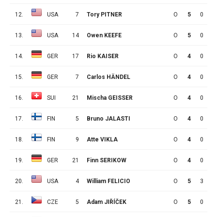
12.
USA
7
Tory PITNER
O
5
0
1
13.
USA
14
Owen KEEFE
O
5
0
0
14.
GER
17
Rio KAISER
O
4
0
2
15.
GER
7
Carlos HÄNDEL
O
4
0
1
16.
SUI
21
Mischa GEISSER
O
4
0
0
17.
FIN
5
Bruno JALASTI
O
4
0
0
18.
FIN
9
Atte VIKLA
O
4
0
0
19.
GER
21
Finn SERIKOW
O
4
0
0
20.
USA
4
William FELICIO
O
5
3
2
21.
CZE
5
Adam JIŘÍČEK
O
5
0
3