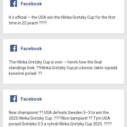
Facebook
It´s official — the USA win the Hlinka Gretzky Cup for the first
time in 22 years! ????
Facebook
The Hlinka Gretzky Cup is over — here’s how the final
standings look. ??Hlinka Gretzky Cup je u konce, takto vypadá
konečné pořadí. ??
Facebook
New champions! ?? USA defeats Sweden 5–3 to win the
2025 Hlinka Gretzky Cup. ????Noví šampioni! ?? Tým USA
porazil Švédsko 5:3 a vyhrál Hlinka Gretzky Cup 2025. ????