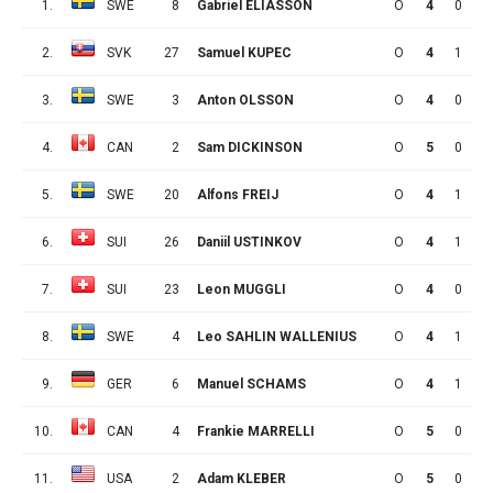
1.
SWE
8
Gabriel ELIASSON
O
4
0
0
2.
SVK
27
Samuel KUPEC
O
4
1
0
3.
SWE
3
Anton OLSSON
O
4
0
1
4.
CAN
2
Sam DICKINSON
O
5
0
3
5.
SWE
20
Alfons FREIJ
O
4
1
3
6.
SUI
26
Daniil USTINKOV
O
4
1
2
7.
SUI
23
Leon MUGGLI
O
4
0
1
8.
SWE
4
Leo SAHLIN WALLENIUS
O
4
1
4
9.
GER
6
Manuel SCHAMS
O
4
1
0
10.
CAN
4
Frankie MARRELLI
O
5
0
3
11.
USA
2
Adam KLEBER
O
5
0
1