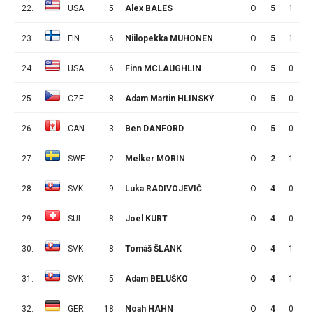
22.
USA
5
Alex BALES
O
5
1
1
23.
FIN
6
Niilopekka MUHONEN
O
5
1
1
24.
USA
6
Finn MCLAUGHLIN
O
5
0
1
25.
CZE
8
Adam Martin HLINSKÝ
O
5
0
1
26.
CAN
3
Ben DANFORD
O
5
0
0
27.
SWE
2
Melker MORIN
O
2
1
1
28.
SVK
9
Luka RADIVOJEVIČ
O
4
0
5
29.
SUI
8
Joel KURT
O
4
0
2
30.
SVK
8
Tomáš ŠLANK
O
4
1
0
31.
SVK
5
Adam BELUŠKO
O
4
1
0
32.
GER
18
Noah HAHN
O
4
0
0