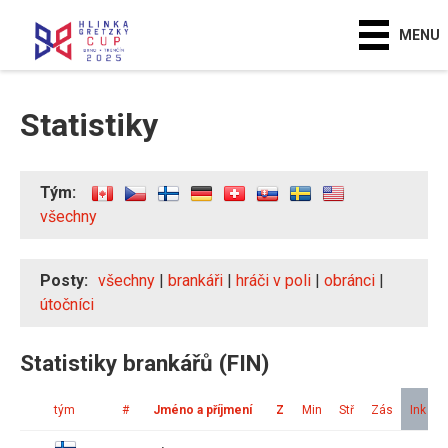
MENU
Statistiky
Tým:
všechny
Posty:
všechny
|
brankáři
|
hráči v poli
|
obránci
|
útočníci
Statistiky brankářů (FIN)
tým
#
Jméno a příjmení
Z
Min
Stř
Zás
Ink