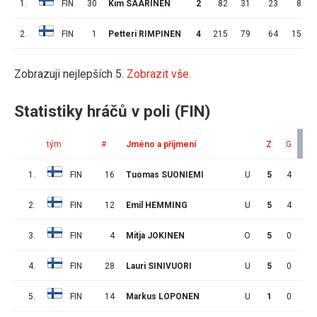
1.
FIN
30
Kim SAARINEN
2
82
31
23
8
2.
FIN
1
Petteri RIMPINEN
4
215
79
64
15
Zobrazuji nejlepších 5.
Zobrazit vše.
Statistiky hráčů v poli (FIN)
tým
#
Jméno a příjmení
Z
G
A
1.
FIN
16
Tuomas SUONIEMI
U
5
4
5
2.
FIN
12
Emil HEMMING
U
5
4
5
3.
FIN
4
Mitja JOKINEN
O
5
0
3
4.
FIN
28
Lauri SINIVUORI
U
5
0
3
5.
FIN
14
Markus LOPONEN
U
1
0
1