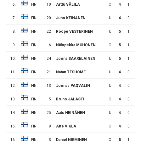
6.
FIN
10
Arttu VÄLILÄ
O
4
1
1
7.
FIN
20
Juho KEINÄNEN
U
4
0
1
8.
FIN
22
Roope VESTERINEN
U
5
1
1
9.
FIN
6
Niilopekka MUHONEN
O
5
1
1
10.
FIN
24
Joona SAARELAINEN
U
5
1
1
11.
FIN
21
Natan TESHOME
U
4
0
0
12.
FIN
13
Joonas PAQVALIN
U
4
0
0
13.
FIN
5
Bruno JALASTI
O
4
0
0
14.
FIN
25
Aatu HEINÄNEN
U
4
0
0
15.
FIN
9
Atte VIKLA
O
4
0
0
16.
FIN
3
Daniel NIEMINEN
O
5
1
0