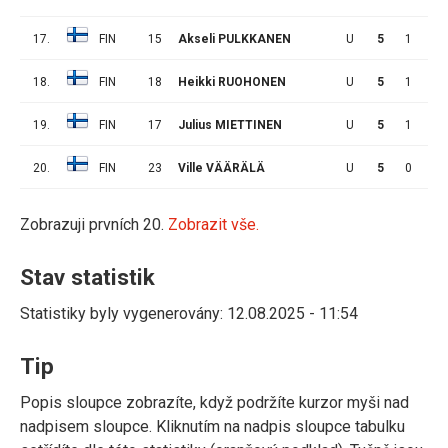
17.
FIN
15
Akseli PULKKANEN
U
5
1
0
18.
FIN
18
Heikki RUOHONEN
U
5
1
0
19.
FIN
17
Julius MIETTINEN
U
5
1
0
20.
FIN
23
Ville VÄÄRÄLÄ
U
5
0
0
Zobrazuji prvních 20.
Zobrazit vše.
Stav statistik
Statistiky byly vygenerovány: 12.08.2025 - 11:54
Tip
Popis sloupce zobrazíte, když podržíte kurzor myši nad
nadpisem sloupce. Kliknutím na nadpis sloupce tabulku