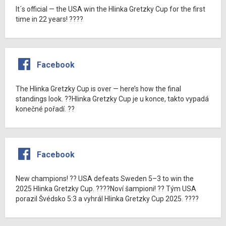
It´s official — the USA win the Hlinka Gretzky Cup for the first
time in 22 years! ????
Facebook
The Hlinka Gretzky Cup is over — here’s how the final
standings look. ??Hlinka Gretzky Cup je u konce, takto vypadá
konečné pořadí. ??
Facebook
New champions! ?? USA defeats Sweden 5–3 to win the
2025 Hlinka Gretzky Cup. ????Noví šampioni! ?? Tým USA
porazil Švédsko 5:3 a vyhrál Hlinka Gretzky Cup 2025. ????