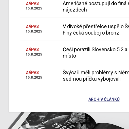
Američané postupují do finál
ZÁPAS
15.8.2025
nájezdech
V divoké přestřelce uspělo Š
ZÁPAS
15.8.2025
Finy čeká souboj o bronz
Češi porazili Slovensko 5:2 a 
ZÁPAS
15.8.2025
místo
Švýcaři měli problémy s Ně
ZÁPAS
15.8.2025
sedmou příčku vybojovali
ARCHIV ČLÁNKŮ