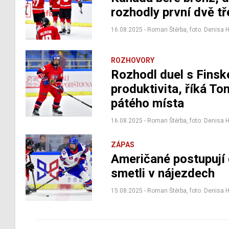
rozhodly první dvě tř
16.08.2025 - Roman Štěrba, foto: Denisa 
ROZHOVORY
Rozhodl duel s Fins
produktivita, říká T
pátého místa
16.08.2025 - Roman Štěrba, foto: Denisa 
ZÁPAS
Američané postupují 
smetli v nájezdech
15.08.2025 - Roman Štěrba, foto: Denisa 