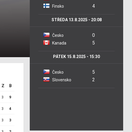
4
Finsko
STŘEDA 13.8.2025 - 20:08
0
Česko
5
Kanada
PÁTEK 15.8.2025 - 15:30
5
Česko
2
Slovensko
Z
B
3
9
3
4
3
3
3
2