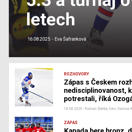
letech
16.08.2025 - Eva Šafranková
ROZHOVORY
Zápas s Českem rozh
nedisciplinovanost, 
potrestali, říká Ozog
18.08.2025 - Roman Štěrba, foto: Denisa 
ZÁPAS
Kanada bere bronz, d