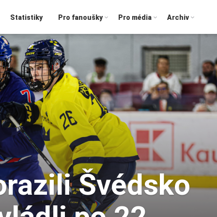
Statistiky
Pro fanoušky
Pro média
Archiv
razili Švédsko
vládli po 22