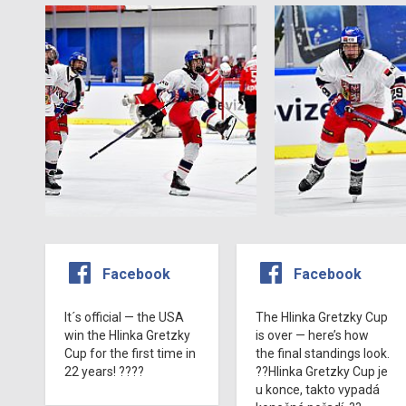
Facebook
Facebook
It´s official — the USA
The Hlinka Gretzky Cup
win the Hlinka Gretzky
is over — here’s how
Cup for the first time in
the final standings look.
22 years! ????
??Hlinka Gretzky Cup je
u konce, takto vypadá