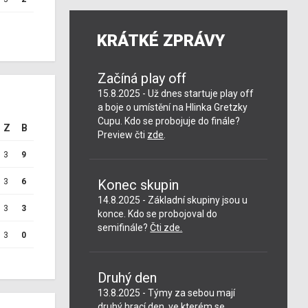
KRÁTKÉ ZPRÁVY
Začíná play off
15.8.2025 - Už dnes startuje play off
a boje o umístění na Hlinka Gretzky
Cupu. Kdo se probojuje do finále?
Z
B
Preview čti
zde
.
3
9
3
6
Konec skupin
14.8.2025 - Základní skupiny jsou u
3
3
konce. Kdo se probojoval do
semifinále?
Čti zde.
3
0
Druhý den
13.8.2025 - Týmy za sebou mají
druhý hrací den, ve kterém se