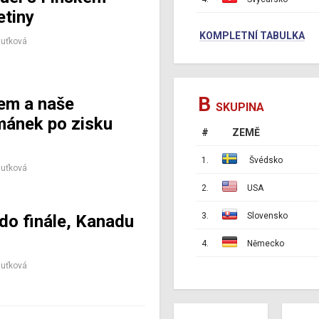
etiny
KOMPLETNÍ TABULKA
Huťková
B
kem a naše
SKUPINA
ománek po zisku
#
ZEMĚ
1.
Švédsko
Huťková
2.
USA
3.
Slovensko
do finále, Kanadu
4.
Německo
Huťková