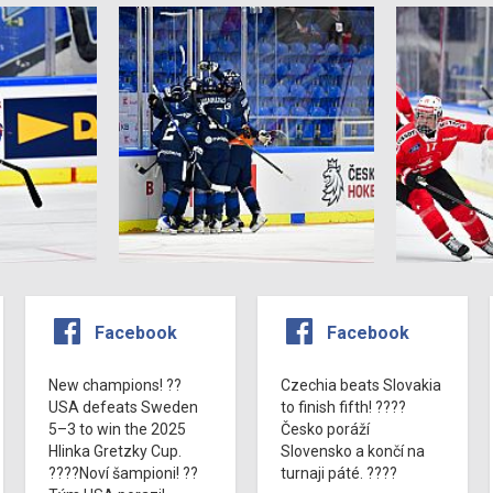
Facebook
Facebook
New champions! ??
Czechia beats Slovakia
USA defeats Sweden
to finish fifth! ????
5–3 to win the 2025
Česko poráží
Hlinka Gretzky Cup.
Slovensko a končí na
????Noví šampioni! ??
turnaji páté. ????