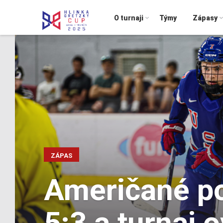
O turnaji
Týmy
Zápasy
ZÁPAS
Američané po
5:3 a turnaj o