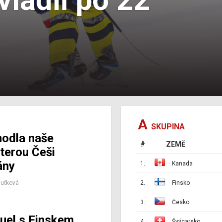
A
SKUPINA
odla naše
#
ZEMĚ
kterou Češi
ány
1.
Kanada
Huťková
2.
Finsko
3.
Česko
uel s Finskem
4.
Švýcarsko