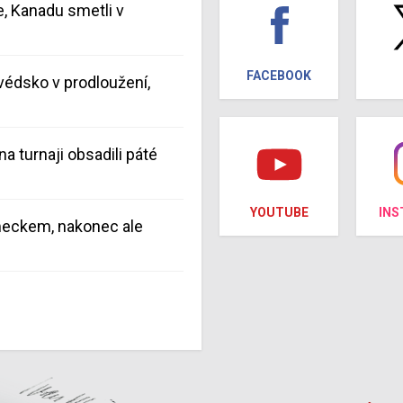
e, Kanadu smetli v
FACEBOOK
védsko v prodloužení,
na turnaji obsadili páté
YOUTUBE
IN
meckem, nakonec ale