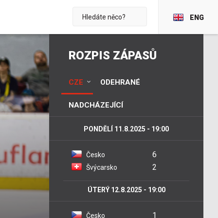
ENG
ROZPIS ZÁPASŮ
CZE
ODEHRANÉ
NADCHÁZEJÍCÍ
PONDĚLÍ 11.8.2025 - 19:00
6
Česko
2
Švýcarsko
ÚTERÝ 12.8.2025 - 19:00
1
Česko