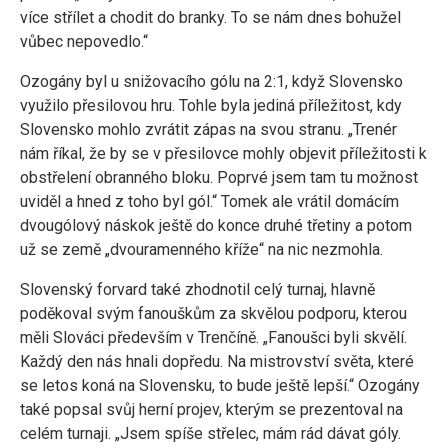
více střílet a chodit do branky. To se nám dnes bohužel
vůbec nepovedlo.“
Ozogány byl u snižovacího gólu na 2:1, když Slovensko
využilo přesilovou hru. Tohle byla jediná příležitost, kdy
Slovensko mohlo zvrátit zápas na svou stranu. „Trenér
nám říkal, že by se v přesilovce mohly objevit příležitosti k
obstřelení obranného bloku. Poprvé jsem tam tu možnost
uviděl a hned z toho byl gól.“ Tomek ale vrátil domácím
dvougólový náskok ještě do konce druhé třetiny a potom
už se země „dvouramenného kříže“ na nic nezmohla.
Slovenský forvard také zhodnotil celý turnaj, hlavně
poděkoval svým fanouškům za skvělou podporu, kterou
měli Slováci především v Trenčíně. „Fanoušci byli skvělí.
Každý den nás hnali dopředu. Na mistrovství světa, které
se letos koná na Slovensku, to bude ještě lepší.“ Ozogány
také popsal svůj herní projev, kterým se prezentoval na
celém turnaji. „Jsem spíše střelec, mám rád dávat góly.