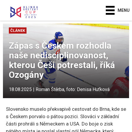
MENU
ČLÁNEK
Zápas s Českem rozhodla
naše nedisciplinovanost,
kterou Češi potrestali, říká
Ozogány
18.08.2025 | Roman Štěrba, foto: Denisa Huťková
Slovensko muselo překvapivě cestovat do Brna, kde se
s Českem porvalo o pátou pozici. Slováci v základní
části prohráli s Německem a USA. Do boje o zisk
pátého místa je poslal vlastní gól Německa, který