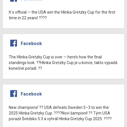
It´s official — the USA win the Hlinka Gretzky Cup for the first
time in 22 years! ????
Facebook
The Hlinka Gretzky Cup is over — here’s how the final
standings look. ??Hlinka Gretzky Cup je u konce, takto vypadá
konečné pořadí. ??
Facebook
New champions! ?? USA defeats Sweden 5–3 to win the
2025 Hlinka Gretzky Cup. ????Noví šampioni! ?? Tým USA
porazil Švédsko 5:3 a vyhrál Hlinka Gretzky Cup 2025. ????