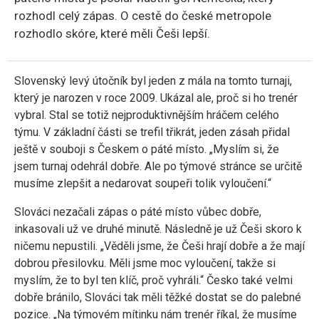
rozhodl celý zápas. O cestě do české metropole
rozhodlo skóre, které měli Češi lepší.
Slovenský levý útočník byl jeden z mála na tomto turnaji,
který je narozen v roce 2009. Ukázal ale, proč si ho trenér
vybral. Stal se totiž nejproduktivnějším hráčem celého
týmu. V základní části se trefil třikrát, jeden zásah přidal
ještě v souboji s Českem o páté místo. „Myslím si, že
jsem turnaj odehrál dobře. Ale po týmové stránce se určitě
musíme zlepšit a nedarovat soupeři tolik vyloučení.“
Slováci nezačali zápas o páté místo vůbec dobře,
inkasovali už ve druhé minutě. Následně je už Češi skoro k
ničemu nepustili. „Věděli jsme, že Češi hrají dobře a že mají
dobrou přesilovku. Měli jsme moc vyloučení, takže si
myslím, že to byl ten klíč, proč vyhráli.“ Česko také velmi
dobře bránilo, Slováci tak měli těžké dostat se do palebné
pozice. „Na týmovém mítinku nám trenér říkal, že musíme