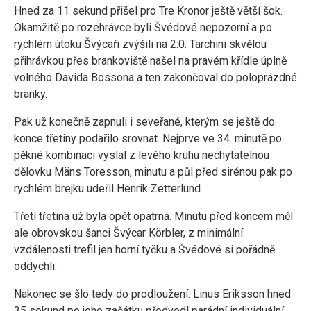
Hned za 11 sekund přišel pro Tre Kronor ještě větší šok.
Okamžitě po rozehrávce byli Švédové nepozorní a po
rychlém útoku Švýcaři zvýšili na 2:0. Tarchini skvělou
přihrávkou přes brankoviště našel na pravém křídle úplně
volného Davida Bossona a ten zakončoval do poloprázdné
branky.
Pak už konečně zapnuli i seveřané, kterým se ještě do
konce třetiny podařilo srovnat. Nejprve ve 34. minutě po
pěkné kombinaci vyslal z levého kruhu nechytatelnou
dělovku Mäns Toresson, minutu a půl před sirénou pak po
rychlém brejku udeřil Henrik Zetterlund.
Třetí třetina už byla opět opatrná. Minutu před koncem měl
ale obrovskou šanci Švýcar Körbler, z minimální
vzdálenosti trefil jen horní tyčku a Švédové si pořádně
oddychli.
Nakonec se šlo tedy do prodloužení. Linus Eriksson hned
35 sekund po jeho začátku předvedl parádní individuální