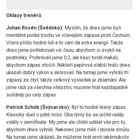
Ohlasy trenérů
Johan Rosén (Švédsko):
Myslím, že dnes jsme byli
mentálně pořád trochu ve včerejším zápase proti Čechům.
Včera přišlo hodně lidí a to vám dá extra energii. Takže
dnes jsme potřebovali víc času, abychom si zvykli na
podmínky. Prohrávali jsme 0:2, ale kluci tvrdě makali,
abychom zápas otočili. Někteří papírově slabší hráči dnes
ukázali dobrý výkon a skórovali. Na turnaji jsme vyhráli tři
zápasy ze čtyř, takže celkový výsledek je zklamání. Ale
jsme rádi za všechna vítězství, musíme hrát každopádně
solidněji po celý zápas.
Patrick Schöb (Švýcarsko):
Byl to hodně těsný zápas.
Klasický duel o páté míso. Oba týmy by se určitě raději
viděly v semifinále. My jsme ale chtěli udělat vše pro to,
abychom dnes vyhráli. Nakonec jsme měli i docela smůlu.
Na turnaji jsme ukázali, že můžeme hrát proti jakémukoliv