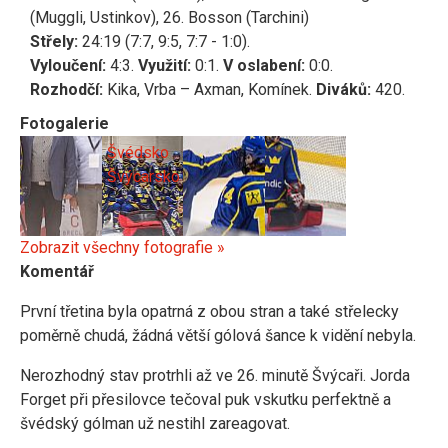
(Muggli, Ustinkov), 26. Bosson (Tarchini)
Střely:
24:19 (7:7, 9:5, 7:7 - 1:0).
Vyloučení:
4:3.
Využití:
0:1.
V oslabení:
0:0.
Rozhodčí:
Kika, Vrba – Axman, Komínek.
Diváků:
420.
Fotogalerie
Švédsko
Švýcarsko
Zobrazit všechny fotografie »
Komentář
První třetina byla opatrná z obou stran a také střelecky
poměrně chudá, žádná větší gólová šance k vidění nebyla.
Nerozhodný stav protrhli až ve 26. minutě Švýcaři. Jorda
Forget při přesilovce tečoval puk vskutku perfektně a
švédský gólman už nestihl zareagovat.