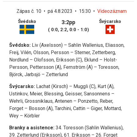
Zápas č. 10 • pá 4.8.2023 • 15:30 •
Videozáznam
Švédsko
Švýcarsko
3:2pp
( 0:0, 2:2, 0:0 - 1:0)
Švédsko:
Liv (Axelsson) – Sahlin Wallenius, Eliasson,
Freij, Vilén, Olsson, Persson – Sterner, Zetterberg,
Nordlund – Olofsson, Eriksson (C), Eklund – Holst-
Persson, Pettersson (A), Fernström (A) – Toresson,
Björck, Jarbsjö – Zetterlund
Švýcarsko:
Lachat (Kirsch) – Muggli (C), Kurt (A),
Ustinkov, Meier, Blessing, Geisser, Sansonnens –
Wehrli, Grossniklaus, Antenen – Ponzetto, Reber,
Forget – Bosson (A), Tarchini, Cattin – Giger, Mottard,
Wey – Körbler
Branky a asistence:
34. Toresson (Sahlin Wallenius),
39. Zetterlund (Eriksson), 61. Eriksson – 26. Forget