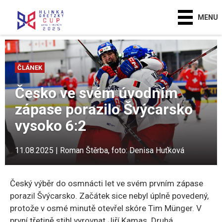
MENU
ČLÁNEK
Česko ve svém úvodním
zápase porazilo Švýcarsko
vysoko 6:2
11.08.2025 | Roman Štěrba, foto: Denisa Huťková
Český výběr do osmnácti let ve svém prvním zápase
porazil Švýcarsko. Začátek sice nebyl úplně povedený,
protože v osmé minutě otevřel skóre Tim Münger. V
první třetině stihl vyrovnat Jiří Kamas. Druhá