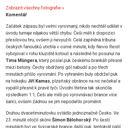
Zobrazit všechny fotografie »
Komentář
Začátek zápasu byl velmi vyrovnaný, nikdo nechtěl udělat v
úvodu turnaje nějakou větší chybu. Češi měli k dispozici
přesilovou hru, ovšem ji nevyužili. Celá zaplněná tribuna
českých fanoušků utichla v osmé minutě, kdy Nevio Reist
vybojoval v rohu kluziště kotouč a následně ho posunul na
Tima Müngera
, který poslal puk českému brankáři přesně
mezi betony. Čechy obdržený gól nabudil a po třech
minutách přišlo vyrovnání. Po vyhraném buly obdržel puk
na hokejku
Jiří Kamas
, plzeňský obránce na nic nečekal a
vypálil přesně k pravé tyči. Úvodní třetina tak skončila
výsledkem 1:1, Češi ale měli po vyrovnávací brance více
šancí, ovšem žádnou se jim nepodařilo proměnit.
Druhou dvacetiminutovku ovládlo jednoznačně Česko. Ve
23. minutě otočil skóre
Šimon Bělohorský
. Po šesti
minutách byl ve švýcarské brance další puk, tentokrát pálil