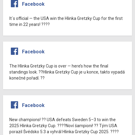
Facebook
It´s official — the USA win the Hlinka Gretzky Cup for the first
time in 22 years! ????
Facebook
The Hlinka Gretzky Cup is over — here’s how the final
standings look. ??Hlinka Gretzky Cup je u konce, takto vypadá
konečné pořadí. ??
Facebook
New champions! ?? USA defeats Sweden 5–3 to win the
2025 Hlinka Gretzky Cup. ????Noví šampioni! ?? Tým USA
porazil Švédsko 5:3 a vyhrál Hlinka Gretzky Cup 2025. ????