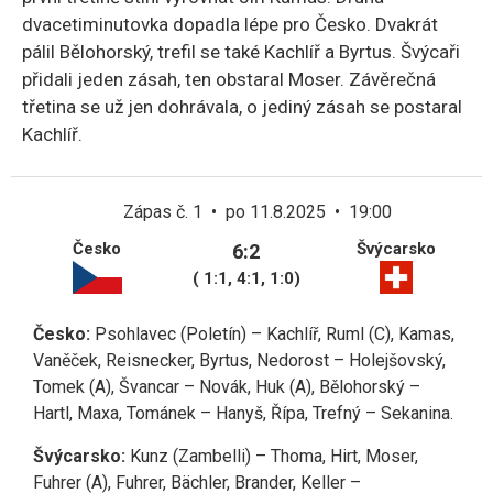
dvacetiminutovka dopadla lépe pro Česko. Dvakrát
pálil Bělohorský, trefil se také Kachlíř a Byrtus. Švýcaři
přidali jeden zásah, ten obstaral Moser. Závěrečná
třetina se už jen dohrávala, o jediný zásah se postaral
Kachlíř.
Zápas č. 1 • po 11.8.2025 • 19:00
Česko
Švýcarsko
6:2
( 1:1, 4:1, 1:0)
Česko:
Psohlavec (Poletín) – Kachlíř, Ruml (C), Kamas,
Vaněček, Reisnecker, Byrtus, Nedorost – Holejšovský,
Tomek (A), Švancar – Novák, Huk (A), Bělohorský –
Hartl, Maxa, Tománek – Hanyš, Řípa, Trefný – Sekanina.
Švýcarsko:
Kunz (Zambelli) – Thoma, Hirt, Moser,
Fuhrer (A), Fuhrer, Bächler, Brander, Keller –