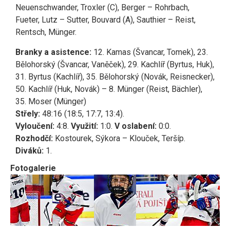
Neuenschwander, Troxler (C), Berger – Rohrbach,
Fueter, Lutz – Sutter, Bouvard (A), Sauthier – Reist,
Rentsch, Münger.
Branky a asistence:
12. Kamas (Švancar, Tomek), 23.
Bělohorský (Švancar, Vaněček), 29. Kachlíř (Byrtus, Huk),
31. Byrtus (Kachlíř), 35. Bělohorský (Novák, Reisnecker),
50. Kachlíř (Huk, Novák) – 8. Münger (Reist, Bächler),
35. Moser (Münger)
Střely:
48:16 (18:5, 17:7, 13:4).
Vyloučení:
4:8.
Využití:
1:0.
V oslabení:
0:0.
Rozhodčí:
Kostourek, Sýkora – Klouček, Teršíp.
Diváků:
1.
Fotogalerie