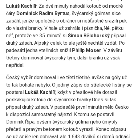
Lukáš
Kachlíř
. Za dvě minuty nahodil kotouč od modré
čáry
Dominick
Radim
Byrtus
, švýcarský gólman sice
zasáhl, jenže společně s obránci si nešťastně srazili puk
do vlastní branky. V hale už zahrála i písnička„Né, pětku
né“, protože ve 35. minutě si
Šimon
Bělohorský
připsal
druhý zásah. Alpský celek to ale ještě nechtěl vzdát. Po
padesáti jedna vteřinách snížil
Philip
Moser
. V závěru
třetiny dominoval švýcarský tým, další branku už však
nepřidal.
Český výběr dominoval i ve třetí třetině, avšak na góly už
to tak bohaté nebylo. O jediný zápis do střelecké listiny se
postaral
Lukáš
Kachlíř
, když v přesilové hře dorazil
poskakující kotouč do švýcarské branky.Dnes si tak
připsal druhý zásah. V padesáté první minutě mělo Česko
k dispozici samostatný nájezd. K tomu se postavil
Dominik Řípa, ovšem švýcarský gólman jeho úmysly
přečetl a pravým betonem kotouč vyrazil. Konec zápasu
se už spíše jen dohrával, ale 1 643 diváků si domů odnáší