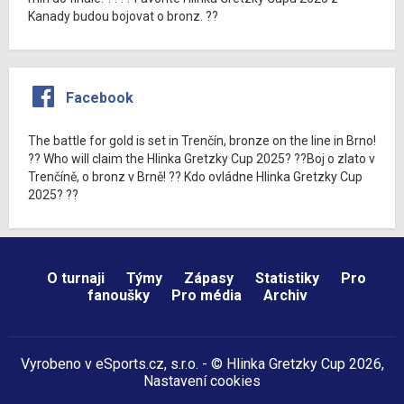
Kanady budou bojovat o bronz. ??
Facebook
The battle for gold is set in Trenčín, bronze on the line in Brno!
?? Who will claim the Hlinka Gretzky Cup 2025? ??Boj o zlato v
Trenčíně, o bronz v Brně! ?? Kdo ovládne Hlinka Gretzky Cup
2025? ??
O turnaji
Týmy
Zápasy
Statistiky
Pro
fanoušky
Pro média
Archiv
Vyrobeno v
eSports.cz
, s.r.o. - © Hlinka Gretzky Cup 2026,
Nastavení cookies