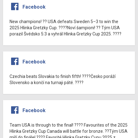
Facebook
New champions! ?? USA defeats Sweden 5–3 to win the
2025 Hlinka Gretzky Cup. ????Noví šampioni! ?? Tým USA
porazil Švédsko 5:3 a vyhrál Hlinka Gretzky Cup 2025. ????
Facebook
Czechia beats Slovakia to finish fifth! ????Česko poráží
Slovensko a končí na turnaji páté. ????
Facebook
Team USA is through to the final! ???? Favourites of the 2025
Hlinka Gretzky Cup Canada will battle for bronze. ??Tým USA
míří do finále! ???? Favorité Hlinka Gretzky Cupu 2025 z