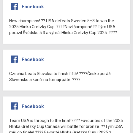
Facebook
New champions! ?? USA defeats Sweden 5–3 to win the
2025 Hlinka Gretzky Cup. ????Noví šampioni! ?? Tým USA
porazil Švédsko 5:3 a vyhrál Hlinka Gretzky Cup 2025. ????
Facebook
Czechia beats Slovakia to finish fifth! ????Česko poráží
Slovensko a končí na turnaji páté. ????
Facebook
Team USA is through to the final! ???? Favourites of the 2025
Hlinka Gretzky Cup Canada will battle for bronze. ??Tým USA
míří do finále! ???? Favorité Hlinka Gretzky Cupu 2025 z