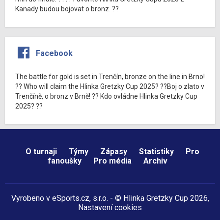
Kanady budou bojovat o bronz. ??
Facebook
The battle for gold is set in Trenčín, bronze on the line in Brno!
?? Who will claim the Hlinka Gretzky Cup 2025? ??Boj o zlato v
Trenčíně, o bronz v Brně! ?? Kdo ovládne Hlinka Gretzky Cup
2025? ??
O turnaji
Týmy
Zápasy
Statistiky
Pro
fanoušky
Pro média
Archiv
Vyrobeno v
eSports.cz
, s.r.o. - © Hlinka Gretzky Cup 2026,
Nastavení cookies