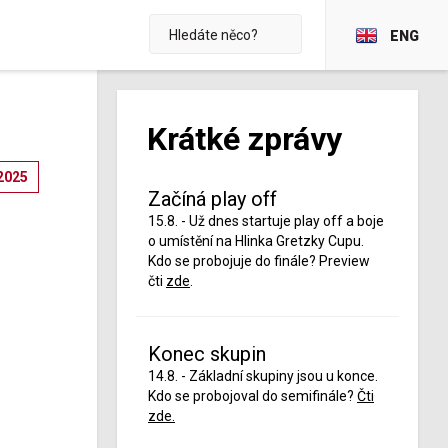
ENG
Krátké zprávy
2025
Začíná play off
15.8. - Už dnes startuje play off a boje
o umístění na Hlinka Gretzky Cupu.
Kdo se probojuje do finále? Preview
čti
zde
.
Konec skupin
14.8. - Základní skupiny jsou u konce.
Kdo se probojoval do semifinále?
Čti
zde.