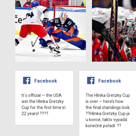
Facebook
Facebook
It´s official — the USA
The Hlinka Gretzky Cup
win the Hlinka Gretzky
is over — here’s how
Cup for the first time in
the final standings look.
22 years! ????
??Hlinka Gretzky Cup je
u konce, takto vypadá
konečné pořadí. ??