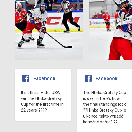
Facebook
Facebook
It´s official — the USA
The Hlinka Gretzky Cup
win the Hlinka Gretzky
is over — here’s how
Cup for the first time in
the final standings look.
22 years! ????
??Hlinka Gretzky Cup je
u konce, takto vypadá
konečné pořadí. ??