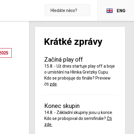
ENG
Krátké zprávy
2025
Začíná play off
15.8. - Už dnes startuje play off a boje
o umístění na Hlinka Gretzky Cupu.
Kdo se probojuje do finále? Preview
čti
zde
.
Konec skupin
14.8. - Základní skupiny jsou u konce.
Kdo se probojoval do semifinále?
Čti
zde.