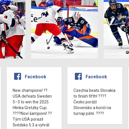
Facebook
Facebook
New champions! ??
Czechia beats Slovakia
USA defeats Sweden
to finish fifth! ????
5–3 to win the 2025
Česko poráží
Hlinka Gretzky Cup.
Slovensko a končí na
????Noví šampioni! ??
turnaji páté. ????
Tým USA porazil
Švédsko 5:3 a vyhrál