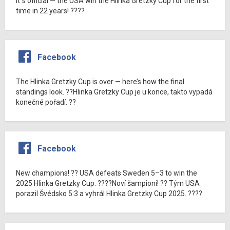
It´s official — the USA win the Hlinka Gretzky Cup for the first
time in 22 years! ????
Facebook
The Hlinka Gretzky Cup is over — here’s how the final
standings look. ??Hlinka Gretzky Cup je u konce, takto vypadá
konečné pořadí. ??
Facebook
New champions! ?? USA defeats Sweden 5–3 to win the
2025 Hlinka Gretzky Cup. ????Noví šampioni! ?? Tým USA
porazil Švédsko 5:3 a vyhrál Hlinka Gretzky Cup 2025. ????