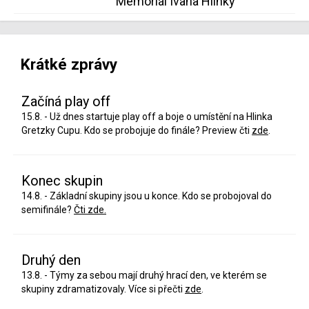
Memoriál Ivana Hlinky
Krátké zprávy
Začíná play off
15.8. - Už dnes startuje play off a boje o umístění na Hlinka
Gretzky Cupu. Kdo se probojuje do finále? Preview čti
zde
.
Konec skupin
14.8. - Základní skupiny jsou u konce. Kdo se probojoval do
semifinále?
Čti zde.
Druhý den
13.8. - Týmy za sebou mají druhý hrací den, ve kterém se
skupiny zdramatizovaly. Více si přečti
zde
.