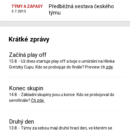
Předběžná sestava českého
TÝMY A ZÁPASY
3.7.2013
týmu
Krátké zprávy
Začíná play off
15.8. - Už dnes startuje play off a boje o umístění na Hlinka
Gretzky Cupu. Kdo se probojuje do finále? Preview čti
zde
.
Konec skupin
14.8. - Základní skupiny jsou u konce. Kdo se probojoval do
semifinále?
Čti zde.
Druhý den
13.8. - Týmy za sebou mají druhý hrací den, ve kterém se