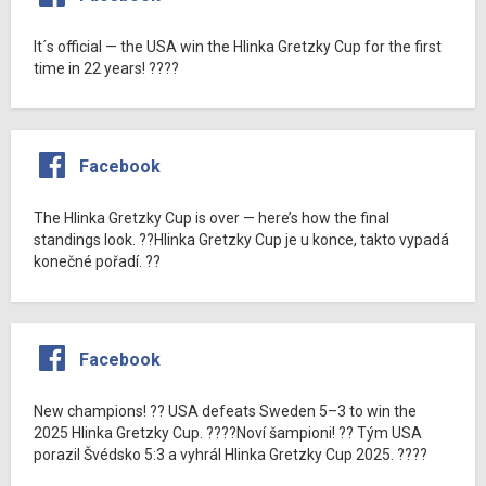
It´s official — the USA win the Hlinka Gretzky Cup for the first
time in 22 years! ????
Facebook
The Hlinka Gretzky Cup is over — here’s how the final
standings look. ??Hlinka Gretzky Cup je u konce, takto vypadá
konečné pořadí. ??
Facebook
New champions! ?? USA defeats Sweden 5–3 to win the
2025 Hlinka Gretzky Cup. ????Noví šampioni! ?? Tým USA
porazil Švédsko 5:3 a vyhrál Hlinka Gretzky Cup 2025. ????