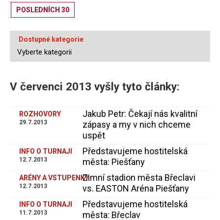
POSLEDNÍCH 30
Dostupné kategorie
V červenci 2013 vyšly tyto články:
Jakub Petr: Čekají nás kvalitní
ROZHOVORY
29.7.2013
zápasy a my v nich chceme
uspět
Představujeme hostitelská
INFO O TURNAJI
12.7.2013
města: Piešťany
Zimní stadion města Břeclavi
ARÉNY A VSTUPENKY
12.7.2013
vs. EASTON Aréna Piešťany
Představujeme hostitelská
INFO O TURNAJI
11.7.2013
města: Břeclav