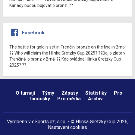
Kanady budou bojovat o bronz. ??
Facebook
The battle for gold is set in Trenčín, bronze on the line in Brno!
?? Who will claim the Hlinka Gretzky Cup 2025? ??Boj o zlato v
Trenčíně, o bronz v Brně! ?? Kdo ovládne Hlinka Gretzky Cup
2025? ??
O turnaji
Týmy
Zápasy
Statistiky
Pro
fanoušky
Pro média
Archiv
Vyrobeno v
eSports.cz
, s.r.o. - © Hlinka Gretzky Cup 2026,
Nastavení cookies