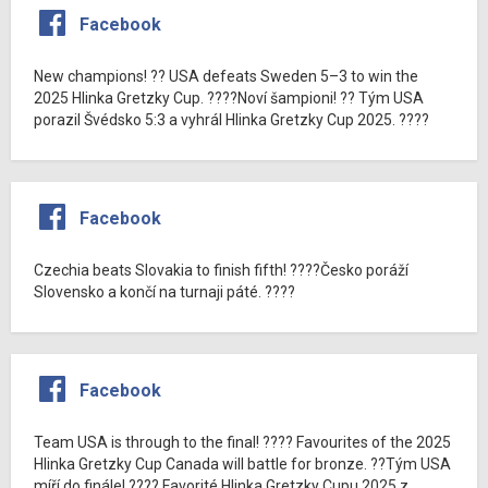
Facebook
New champions! ?? USA defeats Sweden 5–3 to win the
2025 Hlinka Gretzky Cup. ????Noví šampioni! ?? Tým USA
porazil Švédsko 5:3 a vyhrál Hlinka Gretzky Cup 2025. ????
Facebook
Czechia beats Slovakia to finish fifth! ????Česko poráží
Slovensko a končí na turnaji páté. ????
Facebook
Team USA is through to the final! ???? Favourites of the 2025
Hlinka Gretzky Cup Canada will battle for bronze. ??Tým USA
míří do finále! ???? Favorité Hlinka Gretzky Cupu 2025 z