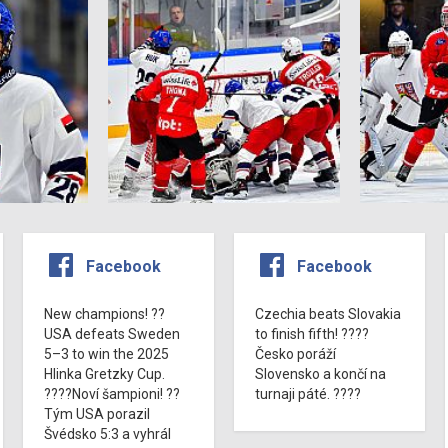
Facebook
Facebook
New champions! ??
Czechia beats Slovakia
USA defeats Sweden
to finish fifth! ????
5–3 to win the 2025
Česko poráží
Hlinka Gretzky Cup.
Slovensko a končí na
????Noví šampioni! ??
turnaji páté. ????
Tým USA porazil
Švédsko 5:3 a vyhrál