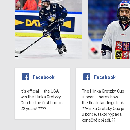
Facebook
Facebook
It´s official — the USA
The Hlinka Gretzky Cup
win the Hlinka Gretzky
is over — here’s how
Cup for the first time in
the final standings look.
22 years! ????
??Hlinka Gretzky Cup je
u konce, takto vypadá
konečné pořadí. ??