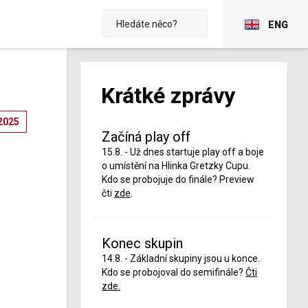
ENG
Krátké zprávy
2025
Začíná play off
15.8. - Už dnes startuje play off a boje
o umístění na Hlinka Gretzky Cupu.
Kdo se probojuje do finále? Preview
čti
zde
.
Konec skupin
14.8. - Základní skupiny jsou u konce.
Kdo se probojoval do semifinále?
Čti
zde.