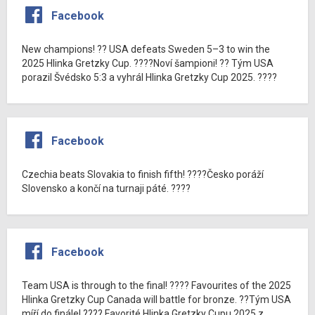
Facebook
New champions! ?? USA defeats Sweden 5–3 to win the
2025 Hlinka Gretzky Cup. ????Noví šampioni! ?? Tým USA
porazil Švédsko 5:3 a vyhrál Hlinka Gretzky Cup 2025. ????
Facebook
Czechia beats Slovakia to finish fifth! ????Česko poráží
Slovensko a končí na turnaji páté. ????
Facebook
Team USA is through to the final! ???? Favourites of the 2025
Hlinka Gretzky Cup Canada will battle for bronze. ??Tým USA
míří do finále! ???? Favorité Hlinka Gretzky Cupu 2025 z