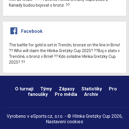
Kanady budou bojovat o bronz. ??
Facebook
The battle for gold is set in Trenčín, bronze on the line in Brno!
?? Who will claim the Hlinka Gretzky Cup 2025? ??Boj o zlato v
Trenčíně, o bronz v Brně! ?? Kdo ovládne Hlinka Gretzky Cup
2025? ??
O turnaji
Týmy
Zápasy
Statistiky
Pro
fanoušky
Pro média
Archiv
Vyrobeno v
eSports.cz
, s.r.o. - © Hlinka Gretzky Cup 2026,
Nastavení cookies