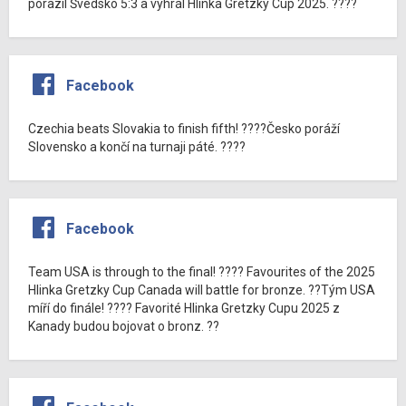
porazil Švédsko 5:3 a vyhrál Hlinka Gretzky Cup 2025. ????
Facebook
Czechia beats Slovakia to finish fifth! ????Česko poráží
Slovensko a končí na turnaji páté. ????
Facebook
Team USA is through to the final! ???? Favourites of the 2025
Hlinka Gretzky Cup Canada will battle for bronze. ??Tým USA
míří do finále! ???? Favorité Hlinka Gretzky Cupu 2025 z
Kanady budou bojovat o bronz. ??