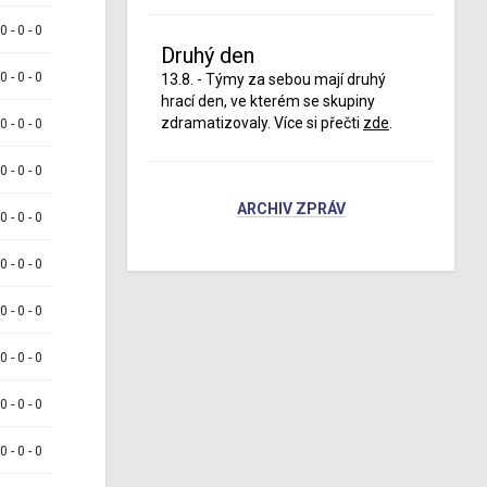
 0 - 0 - 0
Druhý den
 0 - 0 - 0
13.8. - Týmy za sebou mají druhý
hrací den, ve kterém se skupiny
zdramatizovaly. Více si přečti
zde
.
 0 - 0 - 0
 0 - 0 - 0
ARCHIV ZPRÁV
 0 - 0 - 0
 0 - 0 - 0
 0 - 0 - 0
 0 - 0 - 0
 0 - 0 - 0
 0 - 0 - 0