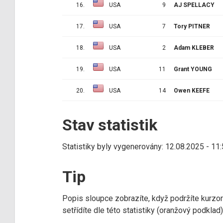
16.
USA
9
AJ SPELLACY
17.
USA
7
Tory PITNER
18.
USA
2
Adam KLEBER
19.
USA
11
Grant YOUNG
20.
USA
14
Owen KEEFE
Stav statistik
Statistiky byly vygenerovány: 12.08.2025 - 11
Tip
Popis sloupce zobrazíte, když podržíte kurzo
setřídíte dle této statistiky (oranžový podkla