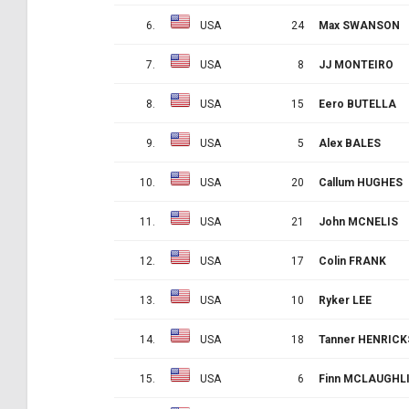
6.
USA
24
Max SWANSON
7.
USA
8
JJ MONTEIRO
8.
USA
15
Eero BUTELLA
9.
USA
5
Alex BALES
10.
USA
20
Callum HUGHES
11.
USA
21
John MCNELIS
12.
USA
17
Colin FRANK
13.
USA
10
Ryker LEE
14.
USA
18
Tanner HENRICK
15.
USA
6
Finn MCLAUGHL