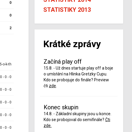
0
STATISTIKY 2013
0
2
Krátké zprávy
Začíná play off
5-o-k-th
15.8. - Už dnes startuje play off a boje
o umístění na Hlinka Gretzky Cupu.
 0 - 0 - 0
Kdo se probojuje do finále? Preview
čti
zde
.
 0 - 0 - 0
 0 - 0 - 0
Konec skupin
14.8. - Základní skupiny jsou u konce.
 0 - 0 - 0
Kdo se probojoval do semifinále?
Čti
zde.
 0 - 0 - 0