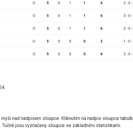
U
5
0
1
1
4
2 - 0 -
O
5
0
1
1
6
3 - 0 -
O
5
0
1
1
6
3 - 0 -
U
5
0
0
0
2
1 - 0 -
O
5
0
0
0
6
3 - 0 -
:54
r myši nad nadpisem sloupce. Kliknutím na nadpis sloupce tabulk
d). Tučně jsou vyznačeny sloupce se základními statistikami.