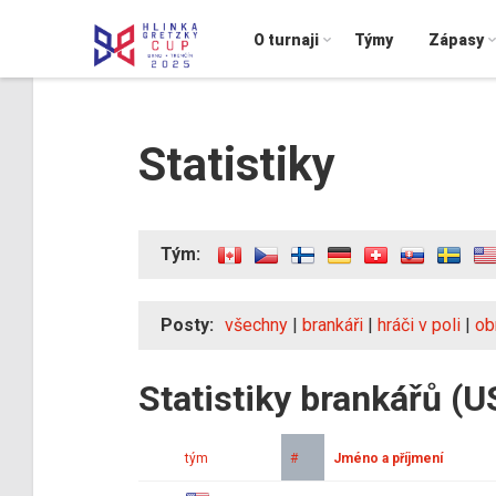
O turnaji
Týmy
Zápasy
Statistiky
Tým:
Posty:
všechny
|
brankáři
|
hráči v poli
|
ob
Statistiky brankářů (U
tým
#
Jméno a příjmení