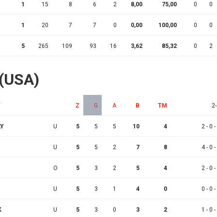
1
15
8
6
2
8,00
75,00
0
0
1
20
7
7
0
0,00
100,00
0
0
5
265
109
93
16
3,62
85,32
0
2
 (USA)
Z
G
A
B
TM
2-
LY
U
5
5
5
10
4
2 - 0 -
U
5
5
2
7
8
4 - 0 -
O
5
3
2
5
4
2 - 0 -
U
5
3
1
4
0
0 - 0 -
K
U
5
3
0
3
2
1 - 0 -