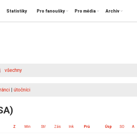
Statistiky
Pro fanoušky
Pro média
Archiv
všechny
ránci
|
útočníci
SA)
Z
Min
Stř
Zás
Ink
Prů
Úsp
SO
A