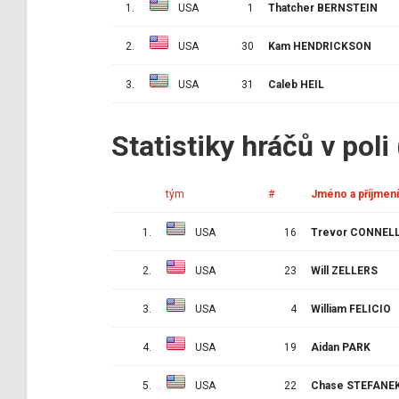
1.
USA
1
Thatcher BERNSTEIN
2.
USA
30
Kam HENDRICKSON
3.
USA
31
Caleb HEIL
Statistiky hráčů v poli
tým
#
Jméno a příjmení
1.
USA
16
Trevor CONNEL
2.
USA
23
Will ZELLERS
3.
USA
4
William FELICIO
4.
USA
19
Aidan PARK
5.
USA
22
Chase STEFANE