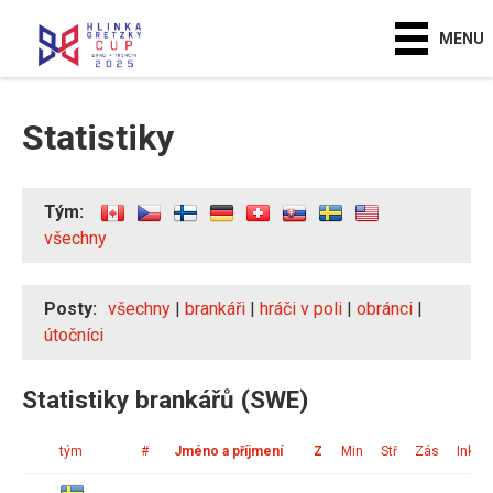
MENU
Statistiky
Tým:
všechny
Posty:
všechny
|
brankáři
|
hráči v poli
|
obránci
|
útočníci
Statistiky brankářů (SWE)
tým
#
Jméno a příjmení
Z
Min
Stř
Zás
Ink