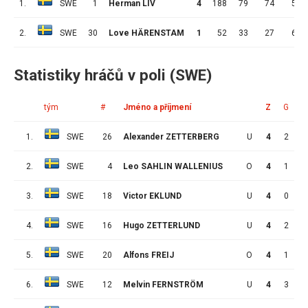
1.
SWE
1
Herman LIV
4
188
79
74
5
2.
SWE
30
Love HÄRENSTAM
1
52
33
27
6
Statistiky hráčů v poli (SWE)
tým
#
Jméno a příjmení
Z
G
A
1.
SWE
26
Alexander ZETTERBERG
U
4
2
4
2.
SWE
4
Leo SAHLIN WALLENIUS
O
4
1
4
3.
SWE
18
Victor EKLUND
U
4
0
4
4.
SWE
16
Hugo ZETTERLUND
U
4
2
3
5.
SWE
20
Alfons FREIJ
O
4
1
3
6.
SWE
12
Melvin FERNSTRÖM
U
4
3
2