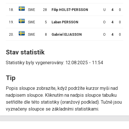
18.
SWE
28
Filip HOLST-PERSSON
U
4
0
0
19.
SWE
5
Laban PERSSON
O
4
0
0
20.
SWE
8
Gabriel ELIASSON
O
4
0
0
Stav statistik
Statistiky byly vygenerovány: 12.08.2025 - 11:54
Tip
Popis sloupce zobrazíte, když podržíte kurzor myši nad
nadpisem sloupce. Kliknutím na nadpis sloupce tabulku
setřídíte dle této statistiky (oranžový podklad). Tučně jsou
vyznačeny sloupce se základními statistikami.