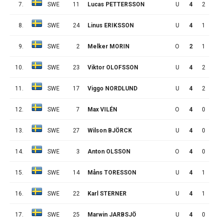
7.
SWE
11
Lucas PETTERSSON
U
4
2
2
8.
SWE
24
Linus ERIKSSON
U
4
1
2
9.
SWE
2
Melker MORIN
O
2
1
1
10.
SWE
23
Viktor OLOFSSON
U
4
2
1
11.
SWE
17
Viggo NORDLUND
U
4
2
1
12.
SWE
7
Max VILÉN
O
4
0
1
13.
SWE
27
Wilson BJÖRCK
U
4
0
1
14.
SWE
3
Anton OLSSON
O
4
0
1
15.
SWE
14
Måns TORESSON
U
4
1
0
16.
SWE
22
Karl STERNER
U
4
1
0
17.
SWE
25
Marwin JARBSJÖ
U
4
0
0