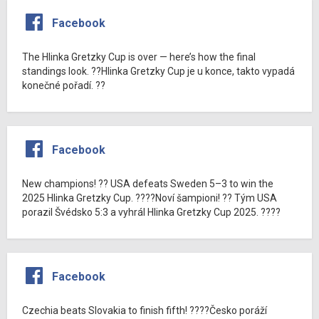
Facebook
The Hlinka Gretzky Cup is over — here’s how the final
standings look. ??Hlinka Gretzky Cup je u konce, takto vypadá
konečné pořadí. ??
Facebook
New champions! ?? USA defeats Sweden 5–3 to win the
2025 Hlinka Gretzky Cup. ????Noví šampioni! ?? Tým USA
porazil Švédsko 5:3 a vyhrál Hlinka Gretzky Cup 2025. ????
Facebook
Czechia beats Slovakia to finish fifth! ????Česko poráží