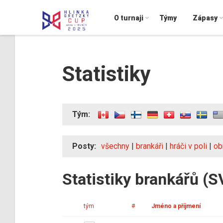
O turnaji
Týmy
Zápasy
Statistiky
Tým:
Posty:
všechny
|
brankáři
|
hráči v poli
|
ob
Statistiky brankářů (S
tým
#
Jméno a příjmení