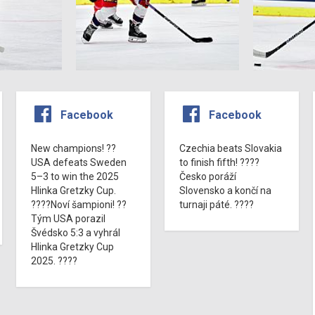
Facebook
Facebook
New champions! ??
Czechia beats Slovakia
USA defeats Sweden
to finish fifth! ????
5–3 to win the 2025
Česko poráží
Hlinka Gretzky Cup.
Slovensko a končí na
????Noví šampioni! ??
turnaji páté. ????
Tým USA porazil
Švédsko 5:3 a vyhrál
Hlinka Gretzky Cup
2025. ????