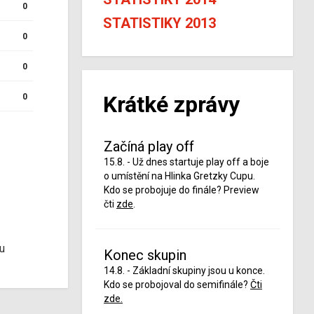
0
STATISTIKY 2013
0
0
Krátké zprávy
0
Začíná play off
15.8. - Už dnes startuje play off a boje
o umístění na Hlinka Gretzky Cupu.
Kdo se probojuje do finále? Preview
čti
zde
.
u
Konec skupin
14.8. - Základní skupiny jsou u konce.
Kdo se probojoval do semifinále?
Čti
zde.