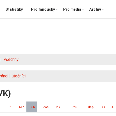
Statistiky
Pro fanoušky
Pro média
Archiv
všechny
ránci
|
útočníci
VK)
Z
Min
Stř
Zás
Ink
Prů
Úsp
SO
A