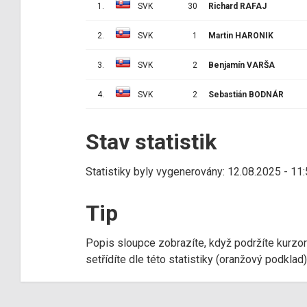
1.
SVK
30
Richard RAFAJ
2.
SVK
1
Martin HARONIK
3.
SVK
2
Benjamín VARŠA
4.
SVK
2
Sebastián BODNÁR
Stav statistik
Statistiky byly vygenerovány: 12.08.2025 - 11
Tip
Popis sloupce zobrazíte, když podržíte kurzo
setřídíte dle této statistiky (oranžový podkla