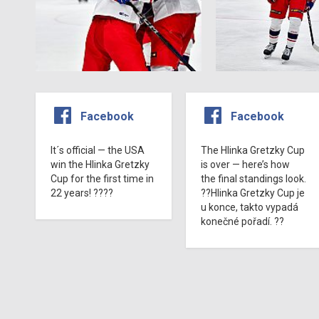
Facebook
Facebook
It´s official — the USA
The Hlinka Gretzky Cup
win the Hlinka Gretzky
is over — here’s how
Cup for the first time in
the final standings look.
22 years! ????
??Hlinka Gretzky Cup je
u konce, takto vypadá
konečné pořadí. ??