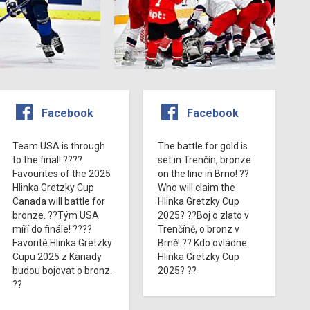
Facebook
Facebook
Team USA is through
The battle for gold is
to the final! ????
set in Trenčín, bronze
Favourites of the 2025
on the line in Brno! ??
Hlinka Gretzky Cup
Who will claim the
Canada will battle for
Hlinka Gretzky Cup
bronze. ??Tým USA
2025? ??Boj o zlato v
míří do finále! ????
Trenčíně, o bronz v
Favorité Hlinka Gretzky
Brně! ?? Kdo ovládne
Cupu 2025 z Kanady
Hlinka Gretzky Cup
budou bojovat o bronz.
2025? ??
??