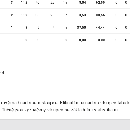
3
112
40
25
15
8,04
62,50
0
0
2
119
36
29
7
3,53
80,56
0
0
1
8
9
4
5
37,50
44,44
0
0
1
0
0
0
0
0,00
0,00
0
0
:54
r myši nad nadpisem sloupce. Kliknutím na nadpis sloupce tabulk
d). Tučně jsou vyznačeny sloupce se základními statistikami.