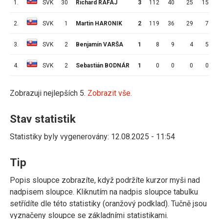
1.
SVK
30
Richard RAFAJ
3
112
40
25
15
2.
SVK
1
Martin HARONIK
2
119
36
29
7
3.
SVK
2
Benjamín VARŠA
1
8
9
4
5
4.
SVK
2
Sebastián BODNÁR
1
0
0
0
0
Zobrazuji nejlepších 5.
Zobrazit vše.
Stav statistik
Statistiky byly vygenerovány: 12.08.2025 - 11:54
Tip
Popis sloupce zobrazíte, když podržíte kurzor myši nad
nadpisem sloupce. Kliknutím na nadpis sloupce tabulku
setřídíte dle této statistiky (oranžový podklad). Tučně jsou
vyznačeny sloupce se základními statistikami.