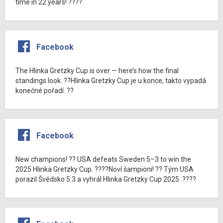
time in 22 years! ????
Facebook
The Hlinka Gretzky Cup is over — here’s how the final
standings look. ??Hlinka Gretzky Cup je u konce, takto vypadá
konečné pořadí. ??
Facebook
New champions! ?? USA defeats Sweden 5–3 to win the
2025 Hlinka Gretzky Cup. ????Noví šampioni! ?? Tým USA
porazil Švédsko 5:3 a vyhrál Hlinka Gretzky Cup 2025. ????