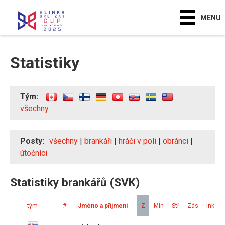
MENU
Statistiky
Tým:
všechny
Posty:
všechny
|
brankáři
|
hráči v poli
|
obránci
|
útočníci
Statistiky brankářů (SVK)
tým
#
Jméno a příjmení
Z
Min
Stř
Zás
Ink