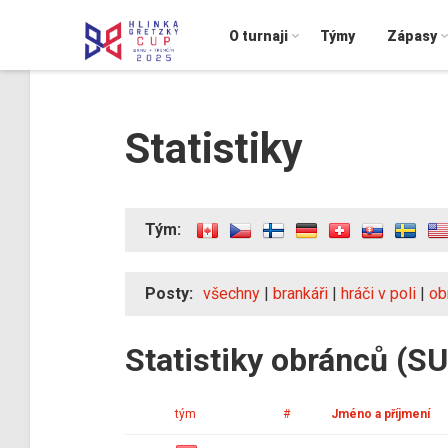
O turnaji
Týmy
Zápasy
Statistiky
Tým:
Posty:
všechny
|
brankáři
|
hráči v poli
|
ob
Statistiky obránců (SU
tým
#
Jméno a příjmení