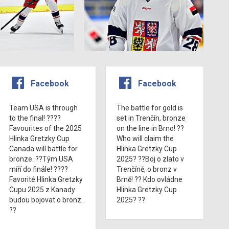
Facebook
Facebook
Team USA is through
The battle for gold is
to the final! ????
set in Trenčín, bronze
Favourites of the 2025
on the line in Brno! ??
Hlinka Gretzky Cup
Who will claim the
Canada will battle for
Hlinka Gretzky Cup
bronze. ??Tým USA
2025? ??Boj o zlato v
míří do finále! ????
Trenčíně, o bronz v
Favorité Hlinka Gretzky
Brně! ?? Kdo ovládne
Cupu 2025 z Kanady
Hlinka Gretzky Cup
budou bojovat o bronz.
2025? ??
??