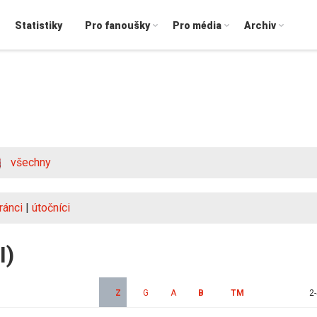
Statistiky
Pro fanoušky
Pro média
Archiv
všechny
ránci
|
útočníci
I)
Z
G
A
B
TM
2-