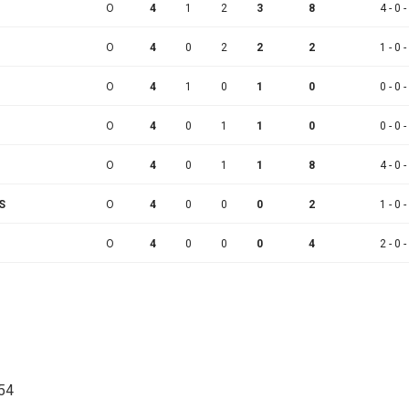
O
4
1
2
3
8
4 - 0 -
O
4
0
2
2
2
1 - 0 -
O
4
1
0
1
0
0 - 0 -
O
4
0
1
1
0
0 - 0 -
O
4
0
1
1
8
4 - 0 -
S
O
4
0
0
0
2
1 - 0 -
O
4
0
0
0
4
2 - 0 -
:54