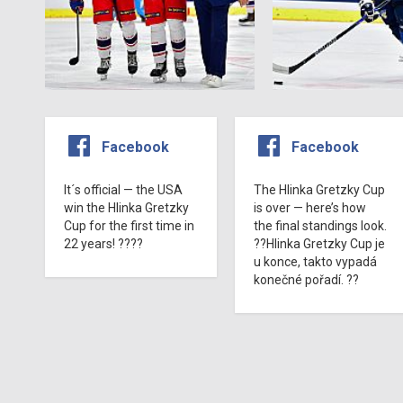
Facebook
Facebook
It´s official — the USA
The Hlinka Gretzky Cup
win the Hlinka Gretzky
is over — here’s how
Cup for the first time in
the final standings look.
22 years! ????
??Hlinka Gretzky Cup je
u konce, takto vypadá
konečné pořadí. ??