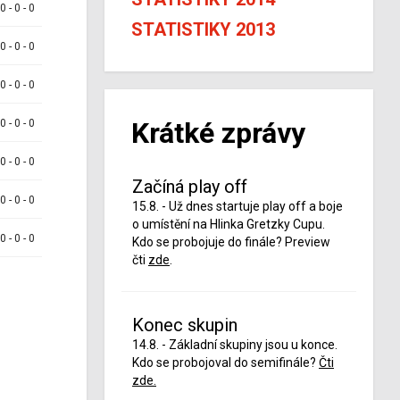
 0 - 0 - 0
STATISTIKY 2013
 0 - 0 - 0
 0 - 0 - 0
Krátké zprávy
 0 - 0 - 0
 0 - 0 - 0
Začíná play off
 0 - 0 - 0
15.8. - Už dnes startuje play off a boje
o umístění na Hlinka Gretzky Cupu.
 0 - 0 - 0
Kdo se probojuje do finále? Preview
čti
zde
.
Konec skupin
14.8. - Základní skupiny jsou u konce.
Kdo se probojoval do semifinále?
Čti
zde.