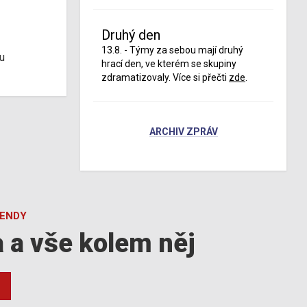
Druhý den
13.8. - Týmy za sebou mají druhý
u
hrací den, ve kterém se skupiny
zdramatizovaly. Více si přečti
zde
.
ARCHIV ZPRÁV
GENDY
a a vše kolem něj