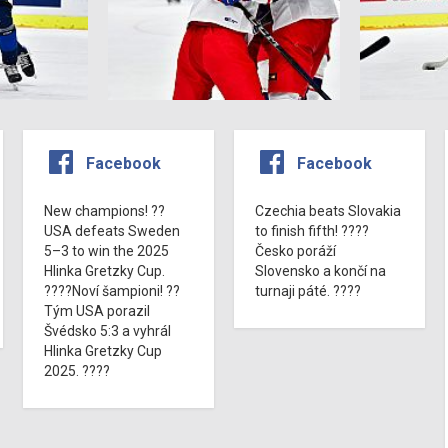
Facebook
Facebook
New champions! ??
Czechia beats Slovakia
USA defeats Sweden
to finish fifth! ????
5–3 to win the 2025
Česko poráží
Hlinka Gretzky Cup.
Slovensko a končí na
????Noví šampioni! ??
turnaji páté. ????
Tým USA porazil
Švédsko 5:3 a vyhrál
Hlinka Gretzky Cup
2025. ????