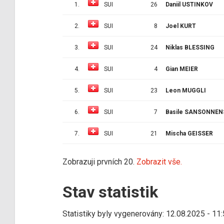
1.
SUI
26
Daniil USTINKOV
2.
SUI
8
Joel KURT
3.
SUI
24
Niklas BLESSING
4.
SUI
4
Gian MEIER
5.
SUI
23
Leon MUGGLI
6.
SUI
7
Basile SANSONNEN
7.
SUI
21
Mischa GEISSER
Zobrazuji prvních 20.
Zobrazit vše.
Stav statistik
Statistiky byly vygenerovány: 12.08.2025 - 11