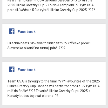
New champions! ?? USA defeats Sweden 5–3 to win the
2025 Hlinka Gretzky Cup. ????Noví šampioni! ?? Tým USA
porazil Švédsko 5:3 a vyhrál Hlinka Gretzky Cup 2025. ????
Facebook
Czechia beats Slovakia to finish fifth! ????Česko poráží
Slovensko a končí na turnaji páté. ????
Facebook
Team USA is through to the final! ???? Favourites of the 2025
Hlinka Gretzky Cup Canada will battle for bronze. ??Tým USA
míří do finále! ???? Favorité Hlinka Gretzky Cupu 2025 z
Kanady budou bojovat o bronz. ??