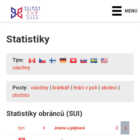
MENU
Statistiky
Tým:
všechny
Posty:
všechny
|
brankáři
|
hráči v poli
|
obránci
|
útočníci
Statistiky obránců (SUI)
tým
#
Jméno a příjmení
Z
G
A