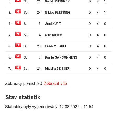
1.
SUI
26
Daniil USTINKOV
O
4
1
2
2.
SUI
24
Niklas BLESSING
O
4
1
0
3.
SUI
8
Joel KURT
O
4
0
2
4.
SUI
4
Gian MEIER
O
4
0
1
5.
SUI
23
Leon MUGGLI
O
4
0
1
6.
SUI
7
Basile SANSONNENS
O
4
0
0
7.
SUI
21
Mischa GEISSER
O
4
0
0
Zobrazuji prvních 20.
Zobrazit vše.
Stav statistik
Statistiky byly vygenerovány: 12.08.2025 - 11:54