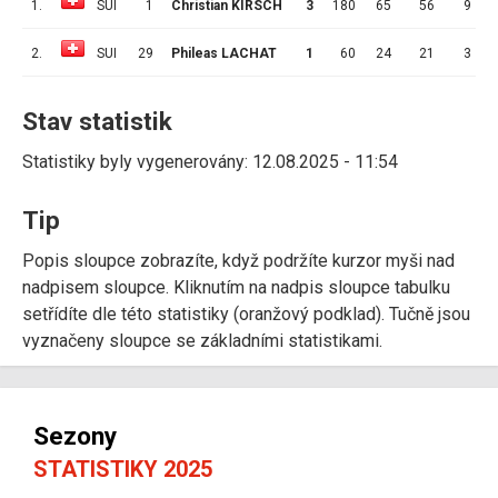
1.
SUI
1
Christian KIRSCH
3
180
65
56
9
3
2.
SUI
29
Phileas LACHAT
1
60
24
21
3
3
Stav statistik
Statistiky byly vygenerovány: 12.08.2025 - 11:54
Tip
Popis sloupce zobrazíte, když podržíte kurzor myši nad
nadpisem sloupce. Kliknutím na nadpis sloupce tabulku
setřídíte dle této statistiky (oranžový podklad). Tučně jsou
vyznačeny sloupce se základními statistikami.
Sezony
STATISTIKY 2025