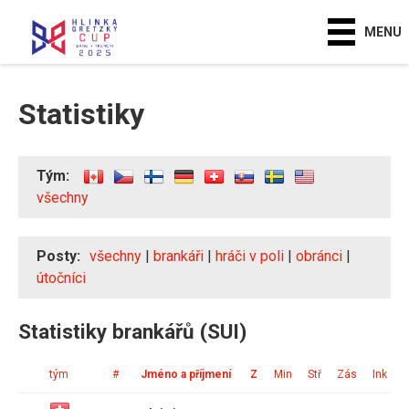
MENU
Statistiky
Tým:
všechny
Posty:
všechny
|
brankáři
|
hráči v poli
|
obránci
|
útočníci
Statistiky brankářů (SUI)
tým
#
Jméno a příjmení
Z
Min
Stř
Zás
Ink