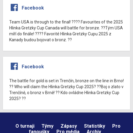
Facebook
Team USA is through to the final! ???? Favourites of the 2025
Hlinka Gretzky Cup Canada will battle for bronze. ??Tým USA
míří do finále! ???? Favorité Hlinka Gretzky Cupu 2025 z
Kanady budou bojovat o bronz. ??
Facebook
The battle for gold is set in Trenčín, bronze on the line in Brno!
?? Who will claim the Hlinka Gretzky Cup 2025? ??Boj o zlato v
Trenčíně, o bronz v Brně! ?? Kdo ovládne Hlinka Gretzky Cup
2025? ??
O turnaji
Týmy
Zápasy
Statistiky
Pro
fanoušky
Pro média
Archiv