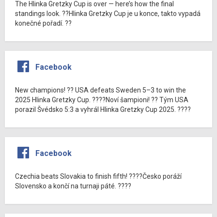
The Hlinka Gretzky Cup is over — here’s how the final
standings look. ??Hlinka Gretzky Cup je u konce, takto vypadá
konečné pořadí. ??
Facebook
New champions! ?? USA defeats Sweden 5–3 to win the
2025 Hlinka Gretzky Cup. ????Noví šampioni! ?? Tým USA
porazil Švédsko 5:3 a vyhrál Hlinka Gretzky Cup 2025. ????
Facebook
Czechia beats Slovakia to finish fifth! ????Česko poráží
Slovensko a končí na turnaji páté. ????