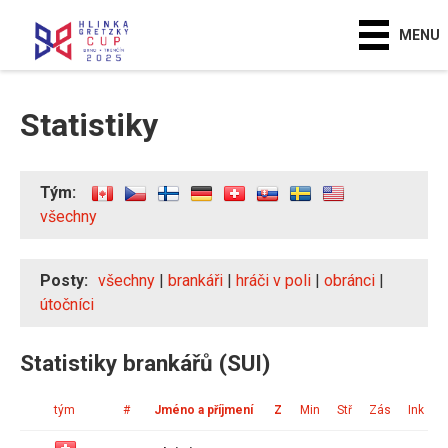
MENU
Statistiky
Tým:
všechny
Posty:
všechny
|
brankáři
|
hráči v poli
|
obránci
|
útočníci
Statistiky brankářů (SUI)
tým
#
Jméno a příjmení
Z
Min
Stř
Zás
Ink