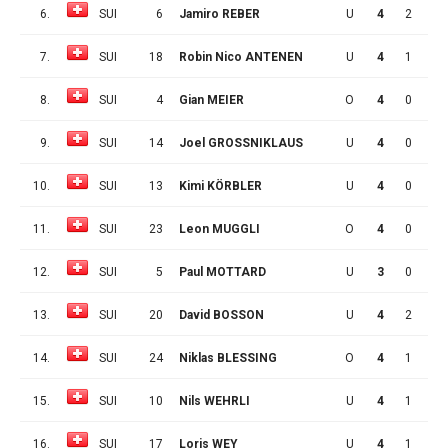
6.
SUI
6
Jamiro REBER
U
4
2
1
7.
SUI
18
Robin Nico ANTENEN
U
4
1
1
8.
SUI
4
Gian MEIER
O
4
0
1
9.
SUI
14
Joel GROSSNIKLAUS
U
4
0
1
10.
SUI
13
Kimi KÖRBLER
U
4
0
1
11.
SUI
23
Leon MUGGLI
O
4
0
1
12.
SUI
5
Paul MOTTARD
U
3
0
0
13.
SUI
20
David BOSSON
U
4
2
0
14.
SUI
24
Niklas BLESSING
O
4
1
0
15.
SUI
10
Nils WEHRLI
U
4
1
0
16.
SUI
17
Loris WEY
U
4
1
0