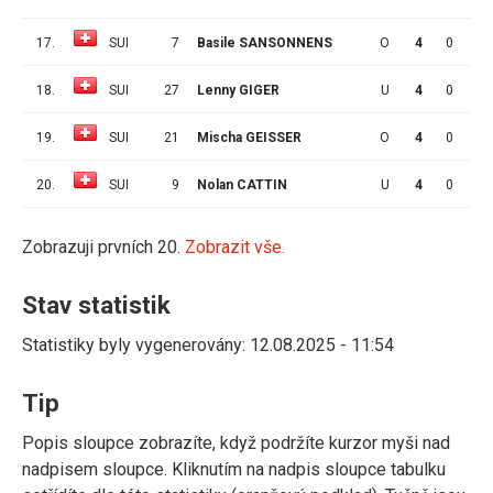
17.
SUI
7
Basile SANSONNENS
O
4
0
0
18.
SUI
27
Lenny GIGER
U
4
0
0
19.
SUI
21
Mischa GEISSER
O
4
0
0
20.
SUI
9
Nolan CATTIN
U
4
0
0
Zobrazuji prvních 20.
Zobrazit vše.
Stav statistik
Statistiky byly vygenerovány: 12.08.2025 - 11:54
Tip
Popis sloupce zobrazíte, když podržíte kurzor myši nad
nadpisem sloupce. Kliknutím na nadpis sloupce tabulku