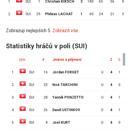
1.
SUI
1
Christian KIRSCH
3
180
65
56
9
3
2.
SUI
29
Phileas LACHAT
1
60
24
21
3
3
Zobrazuji nejlepších 5.
Zobrazit vše.
Statistiky hráčů v poli (SUI)
tým
#
Jméno a příjmení
Z
G
A
1.
SUI
16
Jordan FORGET
U
4
1
3
2.
SUI
25
Noé TARCHINI
U
4
0
3
3.
SUI
28
Yannik PONZETTO
U
4
1
2
4.
SUI
26
Daniil USTINKOV
O
4
1
2
5.
SUI
8
Joel KURT
O
4
0
2