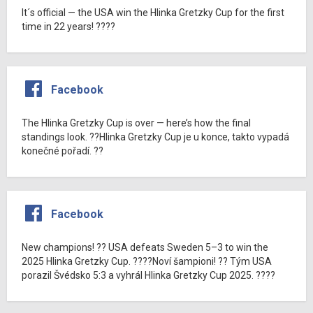
It´s official — the USA win the Hlinka Gretzky Cup for the first
time in 22 years! ????
Facebook
The Hlinka Gretzky Cup is over — here’s how the final
standings look. ??Hlinka Gretzky Cup je u konce, takto vypadá
konečné pořadí. ??
Facebook
New champions! ?? USA defeats Sweden 5–3 to win the
2025 Hlinka Gretzky Cup. ????Noví šampioni! ?? Tým USA
porazil Švédsko 5:3 a vyhrál Hlinka Gretzky Cup 2025. ????