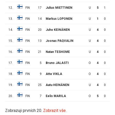
12.
FIN
17
Julius MIETTINEN
U
5
1
0
13.
FIN
14
Markus LOPONEN
U
1
0
1
14.
FIN
20
Juho KEINÄNEN
U
4
0
1
15.
FIN
13
Joonas PAQVALIN
U
4
0
0
16.
FIN
21
Natan TESHOME
U
4
0
0
17.
FIN
5
Bruno JALASTI
O
4
0
0
18.
FIN
9
Atte VIKLA
O
4
0
0
19.
FIN
25
Aatu HEINÄNEN
U
4
0
0
20.
FIN
7
Eelis MARILA
O
5
0
0
Zobrazuji prvních 20.
Zobrazit vše.