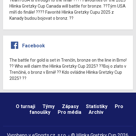
Hlinka Gretzky Cup Canada will battle for bronze. ??Tým USA
míří do finále! ???? Favorité Hlinka Gretzky Cupu 2025 z
Kanady budou bojovat o bronz. ??
Facebook
The battle for gold is set in Trenčín, bronze on the line in Brno!
?? Who will claim the Hlinka Gretzky Cup 2025? ??Boj o zlato v
Trenčíně, o bronz v Brně! ?? Kdo ovládne Hlinka Gretzky Cup
2025? ??
O turnaji
Týmy
Zápasy
Statistiky
Pro
fanoušky
Pro média
Archiv
Vyrobeno v
eSports.cz
, s.r.o. - © Hlinka Gretzky Cup 2026,