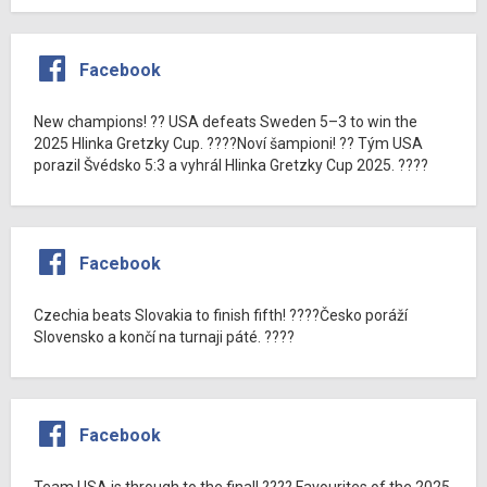
Facebook
New champions! ?? USA defeats Sweden 5–3 to win the
2025 Hlinka Gretzky Cup. ????Noví šampioni! ?? Tým USA
porazil Švédsko 5:3 a vyhrál Hlinka Gretzky Cup 2025. ????
Facebook
Czechia beats Slovakia to finish fifth! ????Česko poráží
Slovensko a končí na turnaji páté. ????
Facebook
Team USA is through to the final! ???? Favourites of the 2025