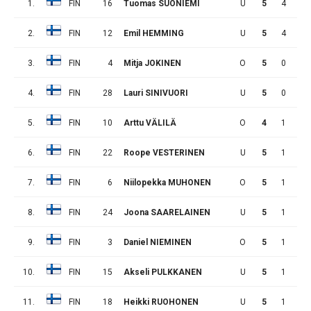
1.
FIN
16
Tuomas SUONIEMI
U
5
4
5
2.
FIN
12
Emil HEMMING
U
5
4
5
3.
FIN
4
Mitja JOKINEN
O
5
0
3
4.
FIN
28
Lauri SINIVUORI
U
5
0
3
5.
FIN
10
Arttu VÄLILÄ
O
4
1
1
6.
FIN
22
Roope VESTERINEN
U
5
1
1
7.
FIN
6
Niilopekka MUHONEN
O
5
1
1
8.
FIN
24
Joona SAARELAINEN
U
5
1
1
9.
FIN
3
Daniel NIEMINEN
O
5
1
0
10.
FIN
15
Akseli PULKKANEN
U
5
1
0
11.
FIN
18
Heikki RUOHONEN
U
5
1
0