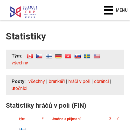
MENU
Statistiky
Tým:
všechny
Posty:
všechny
|
brankáři
|
hráči v poli
|
obránci
|
útočníci
Statistiky hráčů v poli (FIN)
tým
#
Jméno a příjmení
Z
G
A