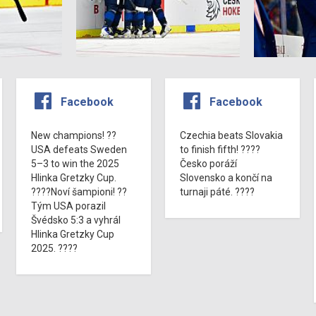
Facebook
Facebook
New champions! ??
Czechia beats Slovakia
USA defeats Sweden
to finish fifth! ????
5–3 to win the 2025
Česko poráží
Hlinka Gretzky Cup.
Slovensko a končí na
????Noví šampioni! ??
turnaji páté. ????
Tým USA porazil
Švédsko 5:3 a vyhrál
Hlinka Gretzky Cup
2025. ????