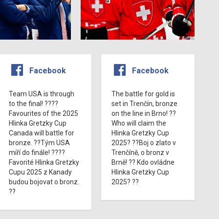
Facebook
Facebook
Team USA is through
The battle for gold is
to the final! ????
set in Trenčín, bronze
Favourites of the 2025
on the line in Brno! ??
Hlinka Gretzky Cup
Who will claim the
Canada will battle for
Hlinka Gretzky Cup
bronze. ??Tým USA
2025? ??Boj o zlato v
míří do finále! ????
Trenčíně, o bronz v
Favorité Hlinka Gretzky
Brně! ?? Kdo ovládne
Cupu 2025 z Kanady
Hlinka Gretzky Cup
budou bojovat o bronz.
2025? ??
??