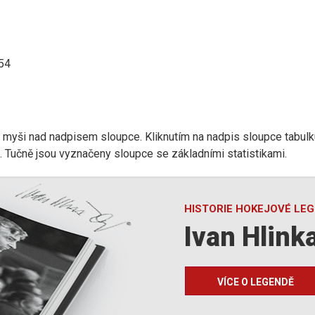
:54
r myši nad nadpisem sloupce. Kliknutím na nadpis sloupce tabulk
d). Tučně jsou vyznačeny sloupce se základními statistikami.
HISTORIE HOKEJOVÉ LE
Ivan Hlink
VÍCE O LEGENDĚ