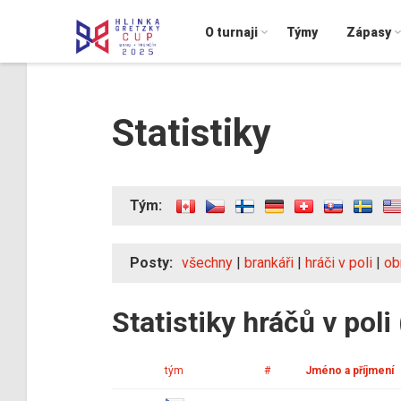
O turnaji
Týmy
Zápasy
Statistiky
Tým:
Posty:
všechny
|
brankáři
|
hráči v poli
|
ob
Statistiky hráčů v poli
tým
#
Jméno a příjmení