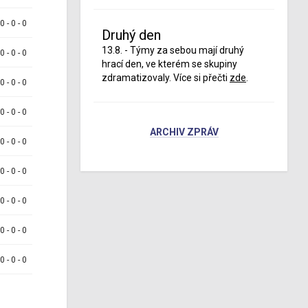
 0 - 0 - 0
Druhý den
13.8. - Týmy za sebou mají druhý
 0 - 0 - 0
hrací den, ve kterém se skupiny
zdramatizovaly. Více si přečti
zde
.
 0 - 0 - 0
 0 - 0 - 0
ARCHIV ZPRÁV
 0 - 0 - 0
 0 - 0 - 0
 0 - 0 - 0
 0 - 0 - 0
 0 - 0 - 0