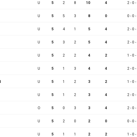
U
5
2
8
10
4
2 - 0 -
U
5
5
3
8
0
0 - 0 -
U
5
4
1
5
4
2 - 0 -
U
5
3
2
5
4
2 - 0 -
U
5
2
2
4
2
1 - 0 -
U
5
1
3
4
4
2 - 0 -
N
U
5
1
2
3
2
1 - 0 -
U
5
1
2
3
4
2 - 0 -
O
5
0
3
3
4
2 - 0 -
U
5
2
0
2
0
0 - 0 -
U
5
1
1
2
2
1 - 0 -