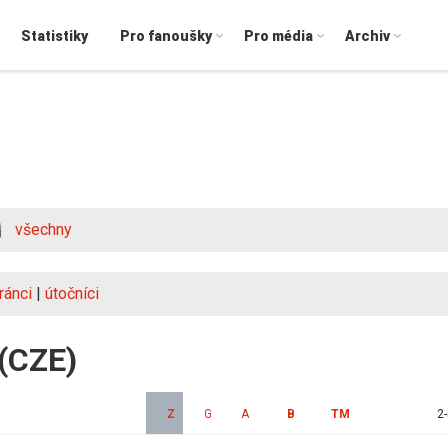
Statistiky
Pro fanoušky
Pro média
Archiv
všechny
ránci
|
útočníci
 (CZE)
Z
G
A
B
TM
2-