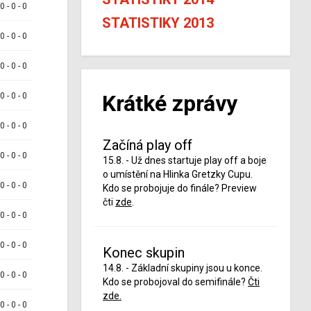
 0 - 0 - 0
STATISTIKY 2013
 0 - 0 - 0
 0 - 0 - 0
Krátké zprávy
 0 - 0 - 0
 0 - 0 - 0
Začíná play off
 0 - 0 - 0
15.8. - Už dnes startuje play off a boje
o umístění na Hlinka Gretzky Cupu.
 0 - 0 - 0
Kdo se probojuje do finále? Preview
čti
zde
.
 0 - 0 - 0
 0 - 0 - 0
Konec skupin
14.8. - Základní skupiny jsou u konce.
 0 - 0 - 0
Kdo se probojoval do semifinále?
Čti
zde.
 0 - 0 - 0