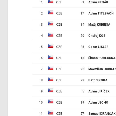
1.
CZE
9
Adam BENÁK
2.
CZE
17
Adam TITLBACH
3.
CZE
14
Matěj KUBIESA
4.
CZE
20
Ondřej KOS
5.
CZE
28
Oskar LISLER
6.
CZE
13
Šimon POHLUDKA
7.
CZE
22
Maxmilian CURRA
8.
CZE
23
Petr SIKORA
9.
CZE
5
Adam JIŘÍČEK
10.
CZE
19
Adam JECHO
11.
CZE
27
Samuel DRANČÁK