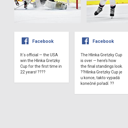
Facebook
Facebook
It´s official — the USA
The Hlinka Gretzky Cup
win the Hlinka Gretzky
is over — here’s how
Cup for the first time in
the final standings look.
22 years! ????
??Hlinka Gretzky Cup je
u konce, takto vypadá
konečné pořadí. ??