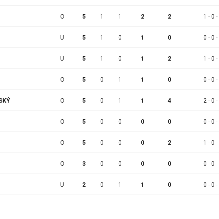
O
5
1
1
2
2
1 - 0 -
U
5
1
0
1
0
0 - 0 -
U
5
1
0
1
2
1 - 0 -
O
5
0
1
1
0
0 - 0 -
NSKÝ
O
5
0
1
1
4
2 - 0 -
O
5
0
0
0
0
0 - 0 -
O
5
0
0
0
2
1 - 0 -
O
3
0
0
0
0
0 - 0 -
U
2
0
1
1
0
0 - 0 -