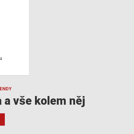
u
GENDY
a a vše kolem něj