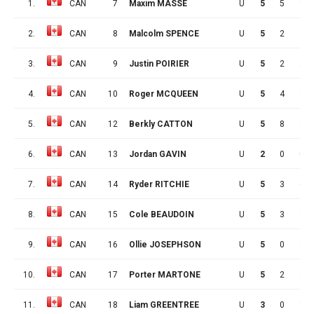
1.
CAN
7
Maxim MASSÉ
U
5
5
1
2.
CAN
8
Malcolm SPENCE
U
5
2
3
3.
CAN
9
Justin POIRIER
U
5
2
2
4.
CAN
10
Roger MCQUEEN
U
5
4
3
5.
CAN
12
Berkly CATTON
U
5
8
2
6.
CAN
13
Jordan GAVIN
U
2
0
0
7.
CAN
14
Ryder RITCHIE
U
5
3
6
8.
CAN
15
Cole BEAUDOIN
U
5
3
3
9.
CAN
16
Ollie JOSEPHSON
U
5
0
3
10.
CAN
17
Porter MARTONE
U
5
2
3
11.
CAN
18
Liam GREENTREE
U
3
0
1