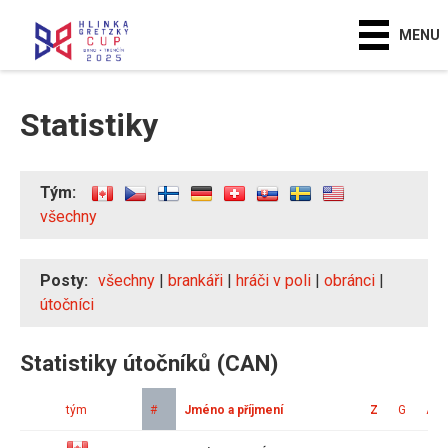
MENU
Statistiky
Tým:
všechny
Posty:
všechny
|
brankáři
|
hráči v poli
|
obránci
|
útočníci
Statistiky útočníků (CAN)
tým
#
Jméno a příjmení
Z
G
A