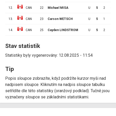
12.
CAN
22
Michael MISA
U
5
2
6
13.
CAN
23
Carson WETSCH
U
5
1
2
14.
CAN
25
Cayden LINDSTROM
U
5
2
1
Stav statistik
Statistiky byly vygenerovány: 12.08.2025 - 11:54
Tip
Popis sloupce zobrazíte, když podržíte kurzor myši nad
nadpisem sloupce. Kliknutím na nadpis sloupce tabulku
setřídíte dle této statistiky (oranžový podklad). Tučně jsou
vyznačeny sloupce se základními statistikami.