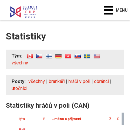
MENU
Statistiky
Tým:
všechny
Posty:
všechny
|
brankáři
|
hráči v poli
|
obránci
|
útočníci
Statistiky hráčů v poli (CAN)
tým
#
Jméno a příjmení
Z
G
A