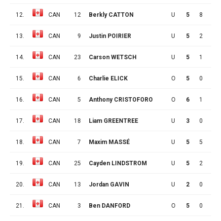
12.
CAN
12
Berkly CATTON
U
5
8
2
13.
CAN
9
Justin POIRIER
U
5
2
2
14.
CAN
23
Carson WETSCH
U
5
1
2
15.
CAN
6
Charlie ELICK
O
5
0
2
16.
CAN
5
Anthony CRISTOFORO
O
6
1
2
17.
CAN
18
Liam GREENTREE
U
3
0
1
18.
CAN
7
Maxim MASSÉ
U
5
5
1
19.
CAN
25
Cayden LINDSTROM
U
5
2
1
20.
CAN
13
Jordan GAVIN
U
2
0
0
21.
CAN
3
Ben DANFORD
O
5
0
0