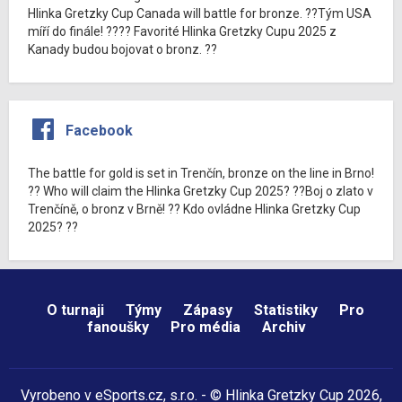
Hlinka Gretzky Cup Canada will battle for bronze. ??Tým USA
míří do finále! ???? Favorité Hlinka Gretzky Cupu 2025 z
Kanady budou bojovat o bronz. ??
Facebook
The battle for gold is set in Trenčín, bronze on the line in Brno!
?? Who will claim the Hlinka Gretzky Cup 2025? ??Boj o zlato v
Trenčíně, o bronz v Brně! ?? Kdo ovládne Hlinka Gretzky Cup
2025? ??
O turnaji
Týmy
Zápasy
Statistiky
Pro
fanoušky
Pro média
Archiv
Vyrobeno v
eSports.cz
, s.r.o. - © Hlinka Gretzky Cup 2026,