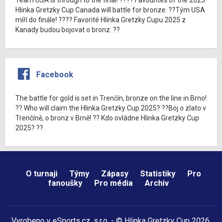
Hlinka Gretzky Cup Canada will battle for bronze. ??Tým USA
míří do finále! ???? Favorité Hlinka Gretzky Cupu 2025 z
Kanady budou bojovat o bronz. ??
Facebook
The battle for gold is set in Trenčín, bronze on the line in Brno!
?? Who will claim the Hlinka Gretzky Cup 2025? ??Boj o zlato v
Trenčíně, o bronz v Brně! ?? Kdo ovládne Hlinka Gretzky Cup
2025? ??
O turnaji
Týmy
Zápasy
Statistiky
Pro
fanoušky
Pro média
Archiv
Vyrobeno v
eSports.cz
, s.r.o. - © Hlinka Gretzky Cup 2026,