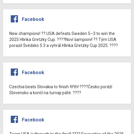
Facebook
New champions! ?? USA defeats Sweden 5–3 to win the
2025 Hlinka Gretzky Cup. ????Noví šampioni! ?? Tým USA
porazil Švédsko 5:3 a vyhrál Hlinka Gretzky Cup 2025. ????
Facebook
Czechia beats Slovakia to finish fifth! ????Česko poráží
Slovensko a končí na turnaji páté. ????
Facebook
Team USA is through to the final! ???? Favourites of the 2025