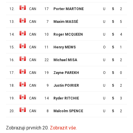
12.
CAN
17
Porter MARTONE
U
5
2
3
13.
CAN
7
Maxim MASSÉ
U
5
5
1
14.
CAN
10
Roger MCQUEEN
U
5
4
3
15.
CAN
11
Henry MEWS
O
5
1
6
16.
CAN
22
Michael MISA
U
5
2
6
17.
CAN
19
Zayne PAREKH
O
5
0
3
18.
CAN
9
Justin POIRIER
U
5
2
2
19.
CAN
14
Ryder RITCHIE
U
5
3
6
20.
CAN
8
Malcolm SPENCE
U
5
2
3
Zobrazuji prvních 20.
Zobrazit vše.