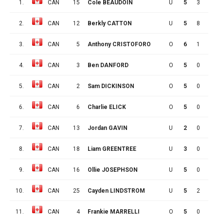
1.
CAN
15
Cole BEAUDOIN
U
5
3
3
2.
CAN
12
Berkly CATTON
U
5
8
2
3.
CAN
5
Anthony CRISTOFORO
O
6
1
2
4.
CAN
3
Ben DANFORD
O
5
0
0
5.
CAN
2
Sam DICKINSON
O
5
0
3
6.
CAN
6
Charlie ELICK
O
5
0
2
7.
CAN
13
Jordan GAVIN
U
2
0
0
8.
CAN
18
Liam GREENTREE
U
3
0
1
9.
CAN
16
Ollie JOSEPHSON
U
5
0
3
10.
CAN
25
Cayden LINDSTROM
U
5
2
1
11.
CAN
4
Frankie MARRELLI
O
5
0
3