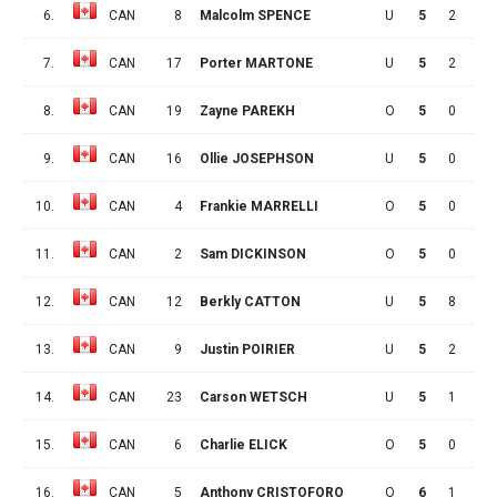
6.
CAN
8
Malcolm SPENCE
U
5
2
3
7.
CAN
17
Porter MARTONE
U
5
2
3
8.
CAN
19
Zayne PAREKH
O
5
0
3
9.
CAN
16
Ollie JOSEPHSON
U
5
0
3
10.
CAN
4
Frankie MARRELLI
O
5
0
3
11.
CAN
2
Sam DICKINSON
O
5
0
3
12.
CAN
12
Berkly CATTON
U
5
8
2
13.
CAN
9
Justin POIRIER
U
5
2
2
14.
CAN
23
Carson WETSCH
U
5
1
2
15.
CAN
6
Charlie ELICK
O
5
0
2
16.
CAN
5
Anthony CRISTOFORO
O
6
1
2