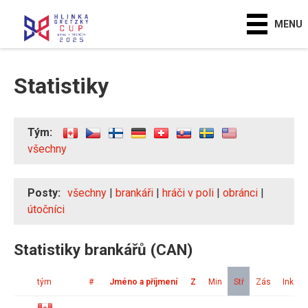
MENU
Statistiky
Tým:
všechny
Posty:
všechny
|
brankáři
|
hráči v poli
|
obránci
|
útočníci
Statistiky brankářů (CAN)
tým
#
Jméno a příjmení
Z
Min
Stř
Zás
Ink