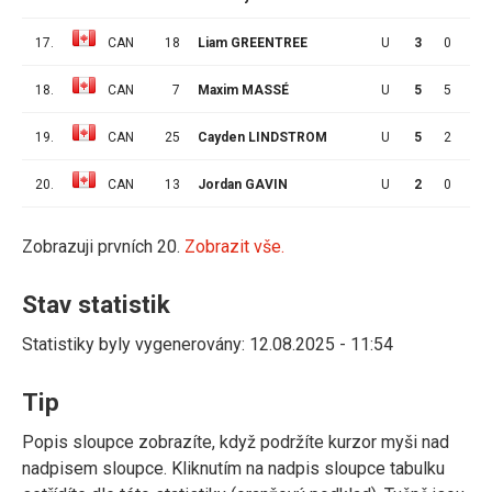
17.
CAN
18
Liam GREENTREE
U
3
0
1
18.
CAN
7
Maxim MASSÉ
U
5
5
1
19.
CAN
25
Cayden LINDSTROM
U
5
2
1
20.
CAN
13
Jordan GAVIN
U
2
0
0
Zobrazuji prvních 20.
Zobrazit vše.
Stav statistik
Statistiky byly vygenerovány: 12.08.2025 - 11:54
Tip
Popis sloupce zobrazíte, když podržíte kurzor myši nad
nadpisem sloupce. Kliknutím na nadpis sloupce tabulku