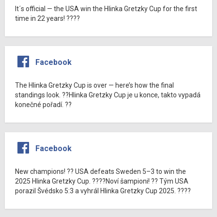
It´s official — the USA win the Hlinka Gretzky Cup for the first
time in 22 years! ????
Facebook
The Hlinka Gretzky Cup is over — here’s how the final
standings look. ??Hlinka Gretzky Cup je u konce, takto vypadá
konečné pořadí. ??
Facebook
New champions! ?? USA defeats Sweden 5–3 to win the
2025 Hlinka Gretzky Cup. ????Noví šampioni! ?? Tým USA
porazil Švédsko 5:3 a vyhrál Hlinka Gretzky Cup 2025. ????