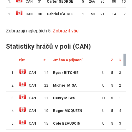
1.
CAN
31
Carter GEORGE
5
266
90
80
10
2.
CAN
30
Gabriel D’AIGLE
1
53
21
14
7
Zobrazuji nejlepších 5.
Zobrazit vše.
Statistiky hráčů v poli (CAN)
tým
#
Jméno a příjmení
Z
G
A
1.
CAN
14
Ryder RITCHIE
U
5
3
6
2.
CAN
22
Michael MISA
U
5
2
6
3.
CAN
11
Henry MEWS
O
5
1
6
4.
CAN
10
Roger MCQUEEN
U
5
4
3
5.
CAN
15
Cole BEAUDOIN
U
5
3
3