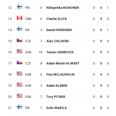
12.
FIN
6
Niilopekka MUHONEN
O
5
1
1
13.
CAN
6
Charlie ELICK
O
5
0
2
14.
FIN
3
Daniel NIEMINEN
O
5
1
0
15.
CZE
7
Aleš ZIELINSKI
O
5
0
1
16.
USA
18
Tanner HENRICKS
O
5
0
1
17.
CZE
8
Adam Martin HLINSKÝ
O
5
0
1
18.
USA
6
Finn MCLAUGHLIN
O
5
0
1
19.
USA
2
Adam KLEBER
O
5
0
1
20.
USA
7
Tory PITNER
O
5
0
1
21.
FIN
7
Eelis MARILA
O
5
0
0