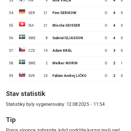
53.
FIN
9
Atte VIKLA
O
4
0
0
54.
GER
21
Finn SERIKOW
O
4
0
0
55.
SUI
21
Mischa GEISSER
O
4
0
0
56.
SWE
8
Gabriel ELIASSON
O
4
0
0
57.
CZE
10
Adam KRÁL
O
3
0
0
58.
SWE
2
Melker MORIN
O
2
1
1
59.
SVK
23
Fabián Andrej LIČKO
O
2
0
0
Stav statistik
Statistiky byly vygenerovány: 12.08.2025 - 11:54
Tip
Popis sloupce zobrazíte, když podržíte kurzor myši nad