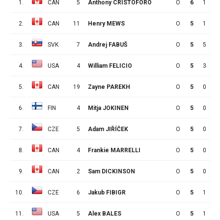
1.
CAN
5
Anthony CRISTOFORO
O
6
1
2
2.
CAN
11
Henry MEWS
O
5
1
6
3.
SVK
7
Andrej FABUŠ
O
5
5
1
4.
USA
4
William FELICIO
O
5
3
2
5.
CAN
19
Zayne PAREKH
O
5
0
3
6.
FIN
4
Mitja JOKINEN
O
5
0
3
7.
CZE
5
Adam JIŘÍČEK
O
5
0
3
8.
CAN
4
Frankie MARRELLI
O
5
0
3
9.
CAN
2
Sam DICKINSON
O
5
0
3
10.
CZE
6
Jakub FIBIGR
O
5
1
1
11.
USA
5
Alex BALES
O
5
1
1