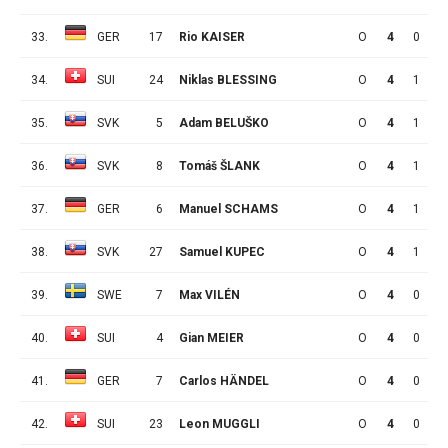
33.
GER
17
Rio KAISER
O
4
0
2
34.
SUI
24
Niklas BLESSING
O
4
1
0
35.
SVK
5
Adam BELUŠKO
O
4
1
0
36.
SVK
8
Tomáš ŠLANK
O
4
1
0
37.
GER
6
Manuel SCHAMS
O
4
1
0
38.
SVK
27
Samuel KUPEC
O
4
1
0
39.
SWE
7
Max VILÉN
O
4
0
1
40.
SUI
4
Gian MEIER
O
4
0
1
41.
GER
7
Carlos HÄNDEL
O
4
0
1
42.
SUI
23
Leon MUGGLI
O
4
0
1