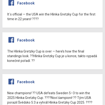
Facebook
It´s official — the USA win the Hlinka Gretzky Cup for the first
time in 22 years! ????
Facebook
The Hlinka Gretzky Cup is over — here’s how the final
standings look. ??Hlinka Gretzky Cup je u konce, takto vypadá
konečné pořadí. ??
Facebook
New champions! ?? USA defeats Sweden 5–3 to win the
2025 Hlinka Gretzky Cup. ????Noví šampioni! ?? Tým USA
porazil Švédsko 5:3 a vyhrál Hlinka Gretzky Cup 2025. ????