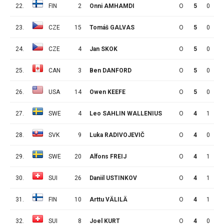
22.
FIN
2
Onni AMHAMDI
O
5
0
0
23.
CZE
15
Tomáš GALVAS
O
5
0
0
24.
CZE
4
Jan SKOK
O
5
0
0
25.
CAN
3
Ben DANFORD
O
5
0
0
26.
USA
14
Owen KEEFE
O
5
0
0
27.
SWE
4
Leo SAHLIN WALLENIUS
O
4
1
4
28.
SVK
9
Luka RADIVOJEVIČ
O
4
0
5
29.
SWE
20
Alfons FREIJ
O
4
1
3
30.
SUI
26
Daniil USTINKOV
O
4
1
2
31.
FIN
10
Arttu VÄLILÄ
O
4
1
1
32.
SUI
8
Joel KURT
O
4
0
2