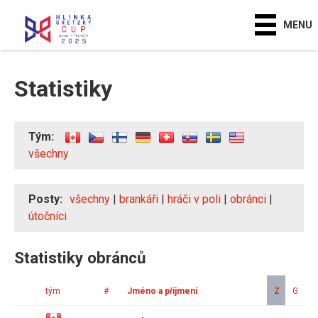
MENU
Statistiky
Tým:
všechny
Posty:
všechny
|
brankáři
|
hráči v poli
|
obránci
|
útočníci
Statistiky obránců
tým
#
Jméno a příjmení
Z
G
A