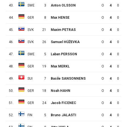
43.
SWE
3
Anton OLSSON
O
4
0
1
44.
GER
8
Max HENSE
O
4
0
0
45.
SVK
21
Maxim PETRAS
O
4
0
0
46.
SVK
26
Samuel HÚŽEVKA
O
4
0
0
47.
SWE
5
Laban PERSSON
O
4
0
0
48.
GER
19
Max MERKL
O
4
0
0
49.
SUI
7
Basile SANSONNENS
O
4
0
0
50.
GER
18
Noah HAHN
O
4
0
0
51.
GER
24
Jacob FICENEC
O
4
0
0
52.
FIN
5
Bruno JALASTI
O
4
0
0