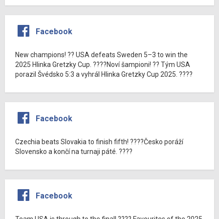
Facebook
New champions! ?? USA defeats Sweden 5–3 to win the
2025 Hlinka Gretzky Cup. ????Noví šampioni! ?? Tým USA
porazil Švédsko 5:3 a vyhrál Hlinka Gretzky Cup 2025. ????
Facebook
Czechia beats Slovakia to finish fifth! ????Česko poráží
Slovensko a končí na turnaji páté. ????
Facebook
Team USA is through to the final! ???? Favourites of the 2025