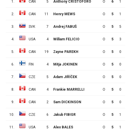
1.
CAN
5
Anthony CRISTOFORO
O
6
1
2
2.
CAN
11
Henry MEWS
O
5
1
6
3.
SVK
7
Andrej FABUŠ
O
5
5
1
4.
USA
4
William FELICIO
O
5
3
2
5.
CAN
19
Zayne PAREKH
O
5
0
3
6.
FIN
4
Mitja JOKINEN
O
5
0
3
7.
CZE
5
Adam JIŘÍČEK
O
5
0
3
8.
CAN
4
Frankie MARRELLI
O
5
0
3
9.
CAN
2
Sam DICKINSON
O
5
0
3
10.
CZE
6
Jakub FIBIGR
O
5
1
1
11.
USA
5
Alex BALES
O
5
1
1