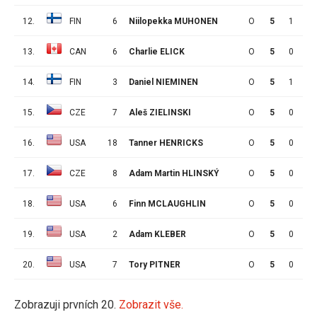
12.
FIN
6
Niilopekka MUHONEN
O
5
1
1
13.
CAN
6
Charlie ELICK
O
5
0
2
14.
FIN
3
Daniel NIEMINEN
O
5
1
0
15.
CZE
7
Aleš ZIELINSKI
O
5
0
1
16.
USA
18
Tanner HENRICKS
O
5
0
1
17.
CZE
8
Adam Martin HLINSKÝ
O
5
0
1
18.
USA
6
Finn MCLAUGHLIN
O
5
0
1
19.
USA
2
Adam KLEBER
O
5
0
1
20.
USA
7
Tory PITNER
O
5
0
1
Zobrazuji prvních 20.
Zobrazit vše.