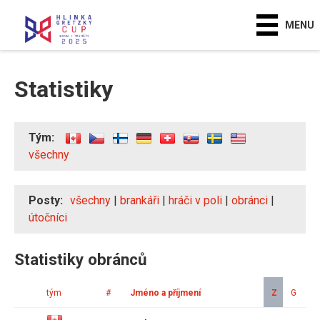
MENU
Statistiky
Tým:
všechny
Posty:
všechny
|
brankáři
|
hráči v poli
|
obránci
|
útočníci
Statistiky obránců
tým
#
Jméno a příjmení
Z
G
A