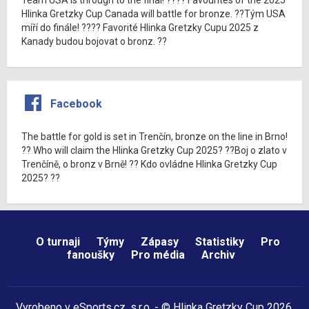
Hlinka Gretzky Cup Canada will battle for bronze. ??Tým USA
míří do finále! ???? Favorité Hlinka Gretzky Cupu 2025 z
Kanady budou bojovat o bronz. ??
Facebook
The battle for gold is set in Trenčín, bronze on the line in Brno!
?? Who will claim the Hlinka Gretzky Cup 2025? ??Boj o zlato v
Trenčíně, o bronz v Brně! ?? Kdo ovládne Hlinka Gretzky Cup
2025? ??
O turnaji
Týmy
Zápasy
Statistiky
Pro
fanoušky
Pro média
Archiv
Vyrobeno v
eSports.cz
, s.r.o. - © Hlinka Gretzky Cup 2026,