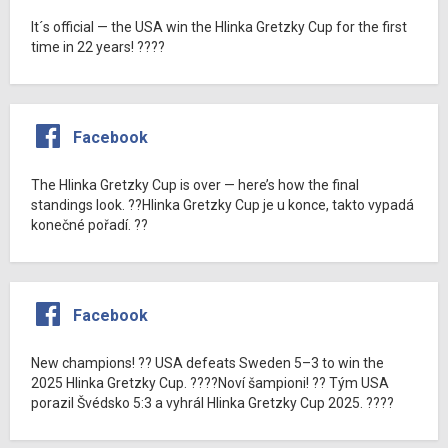
It´s official — the USA win the Hlinka Gretzky Cup for the first
time in 22 years! ????
Facebook
The Hlinka Gretzky Cup is over — here’s how the final
standings look. ??Hlinka Gretzky Cup je u konce, takto vypadá
konečné pořadí. ??
Facebook
New champions! ?? USA defeats Sweden 5–3 to win the
2025 Hlinka Gretzky Cup. ????Noví šampioni! ?? Tým USA
porazil Švédsko 5:3 a vyhrál Hlinka Gretzky Cup 2025. ????