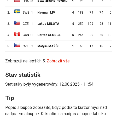
1.
USA
30
Kam HENDRICKSON
1
20
7
7
0
2.
SWE
1
Herman LIV
4
188
79
74
5
3.
CZE
1
Jakub MILOTA
4
259
109
98
11
4.
CAN
31
Carter GEORGE
5
266
90
80
10
5.
CZE
2
Matyáš MAŘÍK
1
60
17
15
2
Zobrazuji nejlepších 5.
Zobrazit vše.
Stav statistik
Statistiky byly vygenerovány: 12.08.2025 - 11:54
Tip
Popis sloupce zobrazíte, když podržíte kurzor myši nad
nadpisem sloupce. Kliknutím na nadpis sloupce tabulku