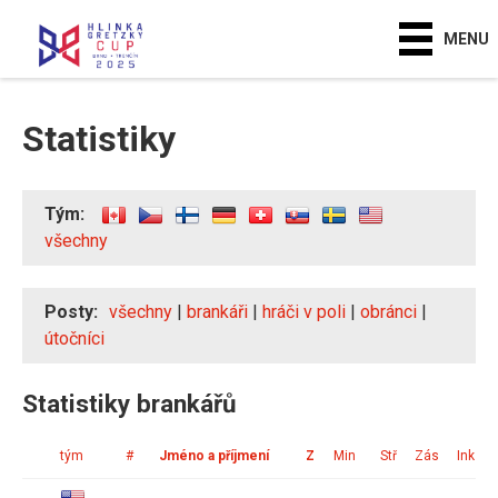
MENU
Statistiky
Tým:
všechny
Posty:
všechny
|
brankáři
|
hráči v poli
|
obránci
|
útočníci
Statistiky brankářů
tým
#
Jméno a příjmení
Z
Min
Stř
Zás
Ink