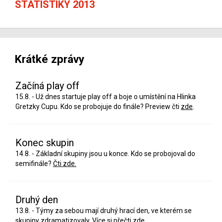
STATISTIKY 2013
Krátké zprávy
Začíná play off
15.8. - Už dnes startuje play off a boje o umístění na Hlinka
Gretzky Cupu. Kdo se probojuje do finále? Preview čti
zde
.
Konec skupin
14.8. - Základní skupiny jsou u konce. Kdo se probojoval do
semifinále?
Čti zde.
Druhý den
13.8. - Týmy za sebou mají druhý hrací den, ve kterém se
skupiny zdramatizovaly. Více si přečti
zde
.