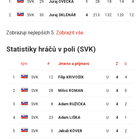
1.
SVK
29
Juraj OVEČKA
1
28
18
14
4
2.
SVK
30
Juraj SKLENÁR
4
213
132
120
12
Zobrazuji nejlepších 5.
Zobrazit vše.
Statistiky hráčů v poli (SVK)
tým
#
Jméno a příjmení
Z
G
A
1.
SVK
12
Filip KRIVOŠÍK
U
4
4
1
2.
SVK
28
Miloš ROMAN
U
4
0
5
3.
SVK
8
Adam RUŽIČKA
U
4
2
2
4.
SVK
23
Adam LIŠKA
U
4
1
3
5.
SVK
5
Jakub KÖVER
U
4
2
1