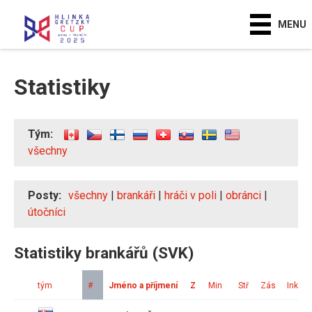
MENU
Statistiky
Tým:
všechny
Posty:
všechny
|
brankáři
|
hráči v poli
|
obránci
|
útočníci
Statistiky brankářů (SVK)
tým
#
Jméno a příjmení
Z
Min
Stř
Zás
Ink