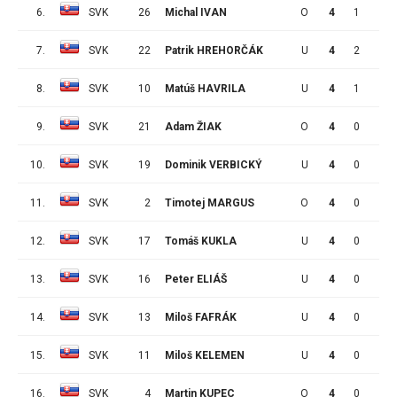
6.
SVK
26
Michal IVAN
O
4
1
2
7.
SVK
22
Patrik HREHORČÁK
U
4
2
0
8.
SVK
10
Matúš HAVRILA
U
4
1
0
9.
SVK
21
Adam ŽIAK
O
4
0
1
10.
SVK
19
Dominik VERBICKÝ
U
4
0
0
11.
SVK
2
Timotej MARGUS
O
4
0
0
12.
SVK
17
Tomáš KUKLA
U
4
0
0
13.
SVK
16
Peter ELIÁŠ
U
4
0
0
14.
SVK
13
Miloš FAFRÁK
U
4
0
0
15.
SVK
11
Miloš KELEMEN
U
4
0
0
16.
SVK
4
Martin KUPEC
O
4
0
0