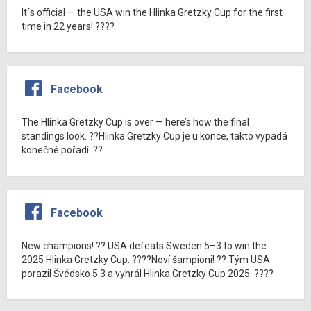
It´s official — the USA win the Hlinka Gretzky Cup for the first
time in 22 years! ????
Facebook
The Hlinka Gretzky Cup is over — here’s how the final
standings look. ??Hlinka Gretzky Cup je u konce, takto vypadá
konečné pořadí. ??
Facebook
New champions! ?? USA defeats Sweden 5–3 to win the
2025 Hlinka Gretzky Cup. ????Noví šampioni! ?? Tým USA
porazil Švédsko 5:3 a vyhrál Hlinka Gretzky Cup 2025. ????