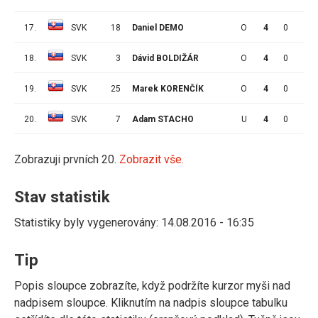
17.
SVK
18
Daniel DEMO
O
4
0
0
18.
SVK
3
Dávid BOLDIŽÁR
O
4
0
0
19.
SVK
25
Marek KORENČÍK
O
4
0
0
20.
SVK
7
Adam STACHO
U
4
0
0
Zobrazuji prvních 20.
Zobrazit vše.
Stav statistik
Statistiky byly vygenerovány: 14.08.2016 - 16:35
Tip
Popis sloupce zobrazíte, když podržíte kurzor myši nad
nadpisem sloupce. Kliknutím na nadpis sloupce tabulku