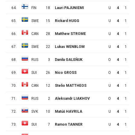
64.
FIN
18
Lauri PAJUNIEMI
U
4
1
0
65.
SWE
15
Rickard HUGG
U
4
1
0
66.
CAN
28
Matthew STROME
U
4
1
0
67.
SWE
22
Lukas WENBLOM
U
4
1
0
68.
RUS
3
Danila GALEŇUK
O
4
1
0
69.
SUI
26
Nico GROSS
O
4
1
0
70.
CAN
12
Stelio MATTHEOS
U
4
1
0
71.
RUS
2
Aleksandr LIAKHOV
O
4
1
0
72.
SVK
10
Matúš HAVRILA
U
4
1
0
73.
SUI
7
Ramon TANNER
U
4
1
0