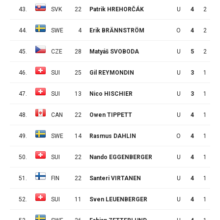
43.
SVK
22
Patrik HREHORČÁK
U
4
2
0
44.
SWE
4
Erik BRÄNNSTRÖM
O
4
2
0
45.
CZE
28
Matyáš SVOBODA
U
5
2
0
46.
SUI
25
Gil REYMONDIN
U
3
1
1
47.
SUI
13
Nico HISCHIER
U
3
1
1
48.
CAN
22
Owen TIPPETT
U
4
1
1
49.
SWE
14
Rasmus DAHLIN
O
4
1
1
50.
SUI
22
Nando EGGENBERGER
U
4
1
1
51.
FIN
22
Santeri VIRTANEN
U
4
1
1
52.
SUI
11
Sven LEUENBERGER
U
4
1
1