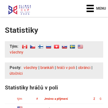
MENU
Statistiky
Tým:
všechny
Posty:
všechny
|
brankáři
|
hráči v poli
|
obránci
|
útočníci
Statistiky hráčů v poli
tým
#
Jméno a příjmení
Z
G
A