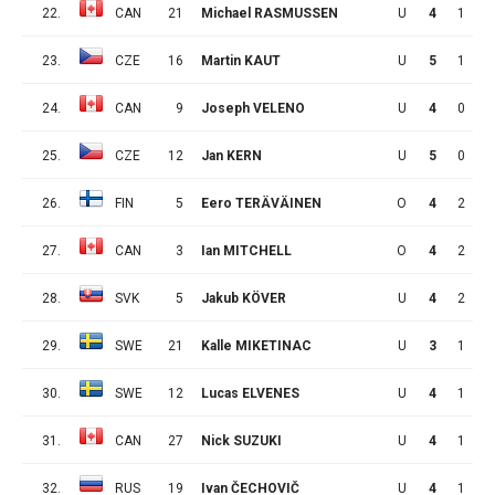
22.
CAN
21
Michael RASMUSSEN
U
4
1
3
23.
CZE
16
Martin KAUT
U
5
1
3
24.
CAN
9
Joseph VELENO
U
4
0
4
25.
CZE
12
Jan KERN
U
5
0
4
26.
FIN
5
Eero TERÄVÄINEN
O
4
2
1
27.
CAN
3
Ian MITCHELL
O
4
2
1
28.
SVK
5
Jakub KÖVER
U
4
2
1
29.
SWE
21
Kalle MIKETINAC
U
3
1
2
30.
SWE
12
Lucas ELVENES
U
4
1
2
31.
CAN
27
Nick SUZUKI
U
4
1
2
32.
RUS
19
Ivan ČECHOVIČ
U
4
1
2