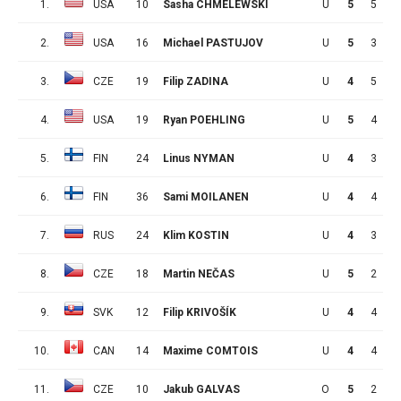
1.
USA
10
Sasha CHMELEWSKI
U
5
5
5
2.
USA
16
Michael PASTUJOV
U
5
3
6
3.
CZE
19
Filip ZADINA
U
4
5
2
4.
USA
19
Ryan POEHLING
U
5
4
3
5.
FIN
24
Linus NYMAN
U
4
3
4
6.
FIN
36
Sami MOILANEN
U
4
4
2
7.
RUS
24
Klim KOSTIN
U
4
3
3
8.
CZE
18
Martin NEČAS
U
5
2
4
9.
SVK
12
Filip KRIVOŠÍK
U
4
4
1
10.
CAN
14
Maxime COMTOIS
U
4
4
1
11.
CZE
10
Jakub GALVAS
O
5
2
3