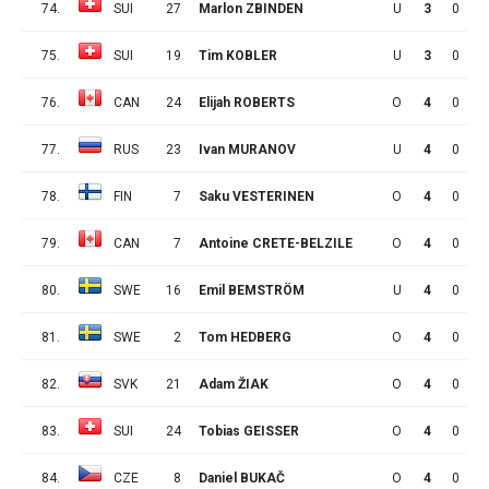
74.
SUI
27
Marlon ZBINDEN
U
3
0
1
75.
SUI
19
Tim KOBLER
U
3
0
1
76.
CAN
24
Elijah ROBERTS
O
4
0
1
77.
RUS
23
Ivan MURANOV
U
4
0
1
78.
FIN
7
Saku VESTERINEN
O
4
0
1
79.
CAN
7
Antoine CRETE-BELZILE
O
4
0
1
80.
SWE
16
Emil BEMSTRÖM
U
4
0
1
81.
SWE
2
Tom HEDBERG
O
4
0
1
82.
SVK
21
Adam ŽIAK
O
4
0
1
83.
SUI
24
Tobias GEISSER
O
4
0
1
84.
CZE
8
Daniel BUKAČ
O
4
0
1