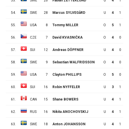
53.
SWE
26
Fabian ZETTERLUND
U
4
1
1
54.
SWE
28
Marcus SYLVEGåRD
U
4
1
1
55.
USA
8
Tommy MILLER
O
5
1
1
56.
CZE
7
David KVASNIČKA
O
4
0
2
57.
SUI
12
Andreas DÖPFNER
U
4
0
2
58.
SWE
9
Sebastian WALFRIDSSON
O
4
0
2
59.
USA
7
Clayton PHILLIPS
O
5
0
2
60.
SUI
16
Robin NYFFELER
U
3
1
0
61.
CAN
15
Shane BOWERS
U
4
1
0
62.
RUS
16
Nikita ANOCHOVSKIJ
U
4
1
0
63.
SWE
18
Anton JOHANSSON
U
4
1
0