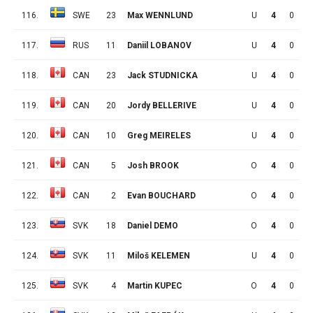
116.
SWE
23
Max WENNLUND
U
4
0
0
117.
RUS
11
Daniil LOBANOV
U
4
0
0
118.
CAN
23
Jack STUDNICKA
U
4
0
0
119.
CAN
20
Jordy BELLERIVE
U
4
0
0
120.
CAN
10
Greg MEIRELES
U
4
0
0
121.
CAN
5
Josh BROOK
O
4
0
0
122.
CAN
2
Evan BOUCHARD
O
4
0
0
123.
SVK
18
Daniel DEMO
O
4
0
0
124.
SVK
11
Miloš KELEMEN
U
4
0
0
125.
SVK
4
Martin KUPEC
O
4
0
0