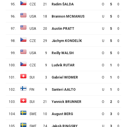
95.
CZE
21
Radim ŠALDA
O
5
0
1
96.
USA
18
Brannon MCMANUS
U
5
0
1
97.
USA
20
Austin PRATT
U
5
0
1
98.
CZE
29
Jáchym KONDELÍK
U
5
0
1
99.
USA
9
Reilly WALSH
O
5
0
1
100.
CZE
9
Ludvík RUTAR
O
1
0
0
101.
SUI
3
Gabriel WIDMER
O
1
0
0
102.
FIN
9
Santeri AALTO
U
1
0
0
103.
SUI
21
Yannick BRUNNER
O
2
0
0
104.
SWE
10
August BERG
O
3
0
0
105.
SWE
24
Jakob RINGSBY
U
3
0
0