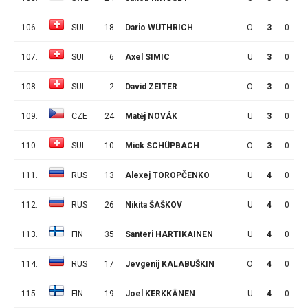
106.
SUI
18
Dario WÜTHRICH
O
3
0
0
107.
SUI
6
Axel SIMIC
U
3
0
0
108.
SUI
2
David ZEITER
O
3
0
0
109.
CZE
24
Matěj NOVÁK
U
3
0
0
110.
SUI
10
Mick SCHÜPBACH
O
3
0
0
111.
RUS
13
Alexej TOROPČENKO
U
4
0
0
112.
RUS
26
Nikita ŠAŠKOV
U
4
0
0
113.
FIN
35
Santeri HARTIKAINEN
U
4
0
0
114.
RUS
17
Jevgenij KALABUŠKIN
O
4
0
0
115.
FIN
19
Joel KERKKÄNEN
U
4
0
0