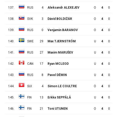
137.
RUS
4
Aleksandr ALEXEJEV
O
4
0
0
138.
SVK
3
Dávid BOLDIŽÁR
O
4
0
0
139.
RUS
0
Venjamin BARANOV
O
4
0
0
140.
SWE
29
Max TJERNSTRÖM
U
4
0
0
141.
RUS
27
Maxim MARUŠEV
U
4
0
0
142.
CAN
17
Ryan MCLEOD
U
4
0
0
143.
RUS
8
Pavel DĚMIN
U
4
0
0
144.
SUI
4
Simon LE COULTRE
O
4
0
0
145.
FIN
13
Erkka SEPPÄLÄ
U
4
0
0
146.
FIN
21
Toni UTUNEN
O
4
0
0