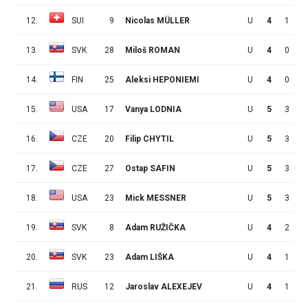
12.
SUI
9
Nicolas MÜLLER
U
4
1
4
13.
SVK
28
Miloš ROMAN
U
4
0
5
14.
FIN
25
Aleksi HEPONIEMI
U
4
0
5
15.
USA
17
Vanya LODNIA
U
5
3
1
16.
CZE
20
Filip CHYTIL
U
5
3
1
17.
CZE
27
Ostap SAFIN
U
5
3
1
18.
USA
23
Mick MESSNER
U
5
3
1
19.
SVK
8
Adam RUŽIČKA
U
4
2
2
20.
SVK
23
Adam LIŠKA
U
4
1
3
21.
RUS
12
Jaroslav ALEXEJEV
U
4
1
3