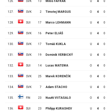
126.
SVK
13
Miloš FAFRÁK
U
4
0
0
127.
SVK
2
Timotej MARGUS
O
4
0
0
128.
SUI
17
Marco LEHMANN
U
4
0
0
129.
SVK
16
Peter ELIÁŠ
U
4
0
0
130.
SVK
17
Tomáš KUKLA
U
4
0
0
131.
SVK
19
Dominik VERBICKÝ
U
4
0
0
132.
SUI
14
Lucas MATEWA
O
4
0
0
133.
SVK
25
Marek KORENČÍK
O
4
0
0
134.
SVK
7
Adam STACHO
U
4
0
0
135.
FIN
23
Nuutti VIITASALO
O
4
0
0
136.
SUI
23
Philipp KURASHEV
U
4
0
0