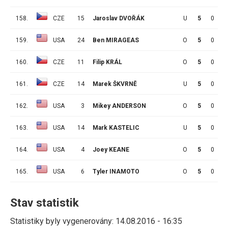
158.
CZE
15
Jaroslav DVOŘÁK
U
5
0
0
159.
USA
24
Ben MIRAGEAS
O
5
0
0
160.
CZE
11
Filip KRÁL
O
5
0
0
161.
CZE
14
Marek ŠKVRNĚ
U
5
0
0
162.
USA
3
Mikey ANDERSON
O
5
0
0
163.
USA
14
Mark KASTELIC
U
5
0
0
164.
USA
4
Joey KEANE
O
5
0
0
165.
USA
6
Tyler INAMOTO
O
5
0
0
Stav statistik
Statistiky byly vygenerovány: 14.08.2016 - 16:35