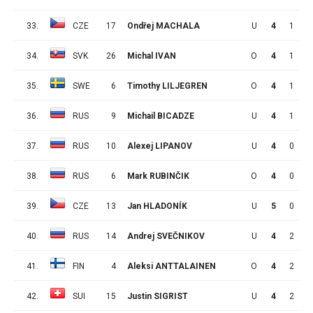
33.
CZE
17
Ondřej MACHALA
U
4
1
2
34.
SVK
26
Michal IVAN
O
4
1
2
35.
SWE
6
Timothy LILJEGREN
O
4
1
2
36.
RUS
9
Michail BICADZE
U
4
1
2
37.
RUS
10
Alexej LIPANOV
U
4
0
3
38.
RUS
6
Mark RUBINČIK
O
4
0
3
39.
CZE
13
Jan HLADONÍK
U
5
0
3
40.
RUS
14
Andrej SVEČNIKOV
U
4
2
0
41.
FIN
4
Aleksi ANTTALAINEN
O
4
2
0
42.
SUI
15
Justin SIGRIST
U
4
2
0