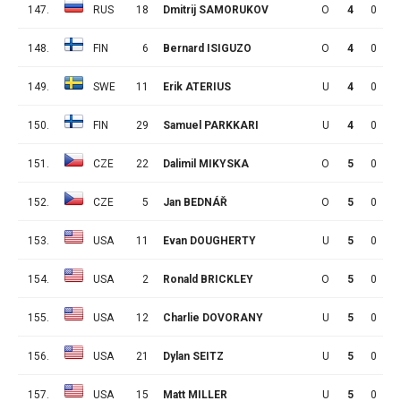
147.
RUS
18
Dmitrij SAMORUKOV
O
4
0
0
148.
FIN
6
Bernard ISIGUZO
O
4
0
0
149.
SWE
11
Erik ATERIUS
U
4
0
0
150.
FIN
29
Samuel PARKKARI
U
4
0
0
151.
CZE
22
Dalimil MIKYSKA
O
5
0
0
152.
CZE
5
Jan BEDNÁŘ
O
5
0
0
153.
USA
11
Evan DOUGHERTY
U
5
0
0
154.
USA
2
Ronald BRICKLEY
O
5
0
0
155.
USA
12
Charlie DOVORANY
U
5
0
0
156.
USA
21
Dylan SEITZ
U
5
0
0
157.
USA
15
Matt MILLER
U
5
0
0