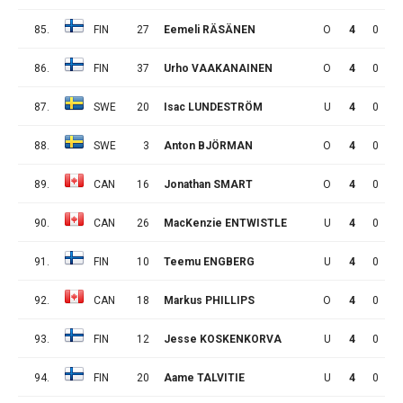
85.
FIN
27
Eemeli RÄSÄNEN
O
4
0
1
86.
FIN
37
Urho VAAKANAINEN
O
4
0
1
87.
SWE
20
Isac LUNDESTRÖM
U
4
0
1
88.
SWE
3
Anton BJÖRMAN
O
4
0
1
89.
CAN
16
Jonathan SMART
O
4
0
1
90.
CAN
26
MacKenzie ENTWISTLE
U
4
0
1
91.
FIN
10
Teemu ENGBERG
U
4
0
1
92.
CAN
18
Markus PHILLIPS
O
4
0
1
93.
FIN
12
Jesse KOSKENKORVA
U
4
0
1
94.
FIN
20
Aame TALVITIE
U
4
0
1