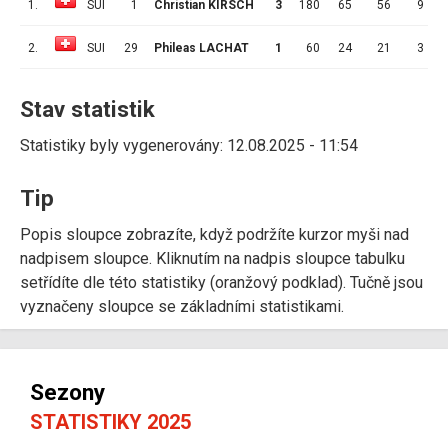
1.
SUI
1
Christian KIRSCH
3
180
65
56
9
3
2.
SUI
29
Phileas LACHAT
1
60
24
21
3
3
Stav statistik
Statistiky byly vygenerovány: 12.08.2025 - 11:54
Tip
Popis sloupce zobrazíte, když podržíte kurzor myši nad
nadpisem sloupce. Kliknutím na nadpis sloupce tabulku
setřídíte dle této statistiky (oranžový podklad). Tučně jsou
vyznačeny sloupce se základními statistikami.
Sezony
STATISTIKY 2025