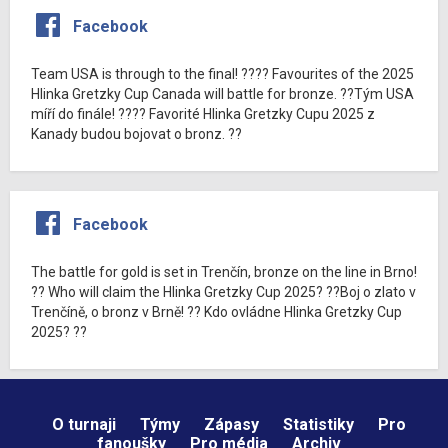
Facebook
Team USA is through to the final! ???? Favourites of the 2025
Hlinka Gretzky Cup Canada will battle for bronze. ??Tým USA
míří do finále! ???? Favorité Hlinka Gretzky Cupu 2025 z
Kanady budou bojovat o bronz. ??
Facebook
The battle for gold is set in Trenčín, bronze on the line in Brno!
?? Who will claim the Hlinka Gretzky Cup 2025? ??Boj o zlato v
Trenčíně, o bronz v Brně! ?? Kdo ovládne Hlinka Gretzky Cup
2025? ??
O turnaji
Týmy
Zápasy
Statistiky
Pro
fanoušky
Pro média
Archiv