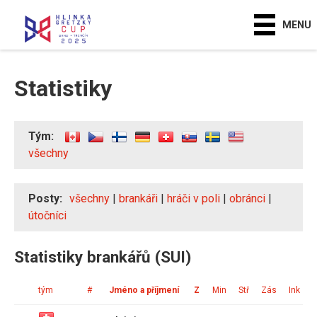
MENU
Statistiky
Tým:
všechny
Posty:
všechny
|
brankáři
|
hráči v poli
|
obránci
|
útočníci
Statistiky brankářů (SUI)
tým
#
Jméno a příjmení
Z
Min
Stř
Zás
Ink