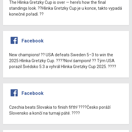
The Hlinka Gretzky Cup is over — here’s how the final
standings look. ??Hlinka Gretzky Cup je u konce, takto vypadá
konečné pořadí. ??
Facebook
New champions! ?? USA defeats Sweden 5–3 to win the
2025 Hlinka Gretzky Cup. ????Noví šampioni! ?? Tým USA
porazil Švédsko 5:3 a vyhrál Hlinka Gretzky Cup 2025. ????
Facebook
Czechia beats Slovakia to finish fifth! ????Česko poráží
Slovensko a končí na turnaji páté. ????