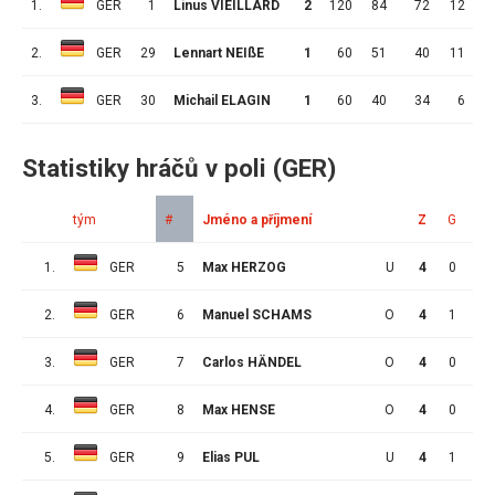
1.
GER
1
Linus VIEILLARD
2
120
84
72
12
2.
GER
29
Lennart NEIßE
1
60
51
40
11
1
3.
GER
30
Michail ELAGIN
1
60
40
34
6
Statistiky hráčů v poli (GER)
tým
#
Jméno a příjmení
Z
G
A
1.
GER
5
Max HERZOG
U
4
0
0
2.
GER
6
Manuel SCHAMS
O
4
1
0
3.
GER
7
Carlos HÄNDEL
O
4
0
1
4.
GER
8
Max HENSE
O
4
0
0
5.
GER
9
Elias PUL
U
4
1
2