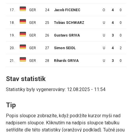
17.
GER
24
Jacob FICENEC
O
4
0
0
18.
GER
25
Tobias SCHWARZ
U
4
0
3
19.
GER
26
Gustavs GRIVA
U
3
0
0
20.
GER
27
Simon SEIDL
U
4
2
1
21.
GER
28
Rihards GRIVA
U
3
0
0
Stav statistik
Statistiky byly vygenerovány: 12.08.2025 - 11:54
Tip
Popis sloupce zobrazíte, když podržíte kurzor myši nad
nadpisem sloupce. Kliknutím na nadpis sloupce tabulku
setřídíte dle této statistiky (oranžový podklad). Tučně jsou