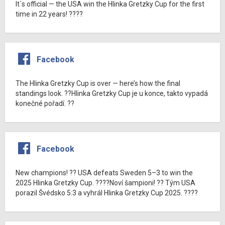
It´s official — the USA win the Hlinka Gretzky Cup for the first
time in 22 years! ????
Facebook
The Hlinka Gretzky Cup is over — here’s how the final
standings look. ??Hlinka Gretzky Cup je u konce, takto vypadá
konečné pořadí. ??
Facebook
New champions! ?? USA defeats Sweden 5–3 to win the
2025 Hlinka Gretzky Cup. ????Noví šampioni! ?? Tým USA
porazil Švédsko 5:3 a vyhrál Hlinka Gretzky Cup 2025. ????