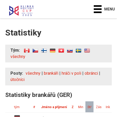
MENU
Statistiky
Tým:
všechny
Posty:
všechny
|
brankáři
|
hráči v poli
|
obránci
|
útočníci
Statistiky brankářů (GER)
tým
#
Jméno a příjmení
Z
Min
Stř
Zás
Ink