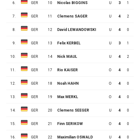
6.
GER
10
Nicolas BIGGINS
U
3
1
0
7.
GER
11
Clemens SAGER
U
4
2
1
8.
GER
12
David LEWANDOWSKI
U
4
0
0
9.
GER
13
Felix KERBEL
U
3
1
0
10.
GER
14
Nick MAUL
U
4
2
2
11.
GER
17
Rio KAISER
O
4
0
2
12.
GER
18
Noah HAHN
O
4
0
0
13.
GER
19
Max MERKL
O
4
0
0
14.
GER
20
Clemens SEEGER
U
4
0
0
15.
GER
21
Finn SERIKOW
O
4
0
0
16.
GER
22
Maximilian OSWALD
U
4
0
1