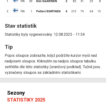
1.
FIN
30
Kim SAARINEN
2
82
31
23
8
2.
FIN
1
Petteri RIMPINEN
4
215
79
64
15
Stav statistik
Statistiky byly vygenerovány: 12.08.2025 - 11:54
Tip
Popis sloupce zobrazíte, když podržíte kurzor myši nad
nadpisem sloupce. Kliknutím na nadpis sloupce tabulku
setřídíte dle této statistiky (oranžový podklad). Tučně jsou
vyznačeny sloupce se základními statistikami.
Sezony
STATISTIKY 2025