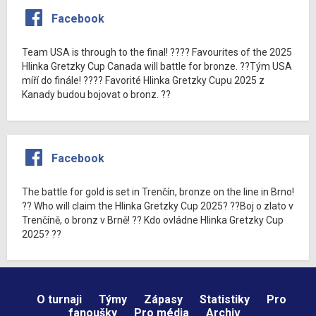
Facebook
Team USA is through to the final! ???? Favourites of the 2025
Hlinka Gretzky Cup Canada will battle for bronze. ??Tým USA
míří do finále! ???? Favorité Hlinka Gretzky Cupu 2025 z
Kanady budou bojovat o bronz. ??
Facebook
The battle for gold is set in Trenčín, bronze on the line in Brno!
?? Who will claim the Hlinka Gretzky Cup 2025? ??Boj o zlato v
Trenčíně, o bronz v Brně! ?? Kdo ovládne Hlinka Gretzky Cup
2025? ??
O turnaji
Týmy
Zápasy
Statistiky
Pro
fanoušky
Pro média
Archiv