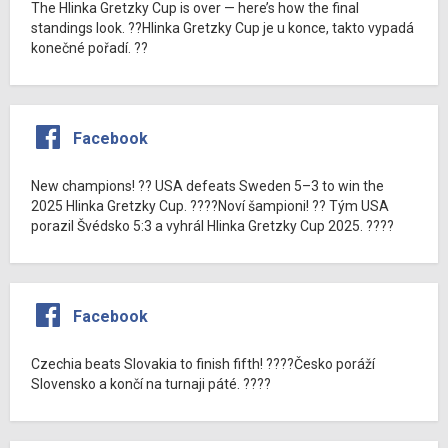
The Hlinka Gretzky Cup is over — here’s how the final
standings look. ??Hlinka Gretzky Cup je u konce, takto vypadá
konečné pořadí. ??
Facebook
New champions! ?? USA defeats Sweden 5–3 to win the
2025 Hlinka Gretzky Cup. ????Noví šampioni! ?? Tým USA
porazil Švédsko 5:3 a vyhrál Hlinka Gretzky Cup 2025. ????
Facebook
Czechia beats Slovakia to finish fifth! ????Česko poráží
Slovensko a končí na turnaji páté. ????