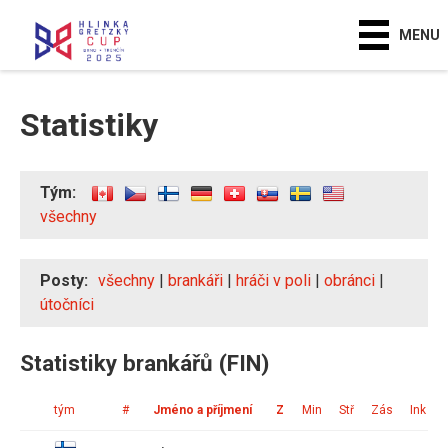
MENU
Statistiky
Tým:
všechny
Posty:
všechny
|
brankáři
|
hráči v poli
|
obránci
|
útočníci
Statistiky brankářů (FIN)
tým
#
Jméno a příjmení
Z
Min
Stř
Zás
Ink