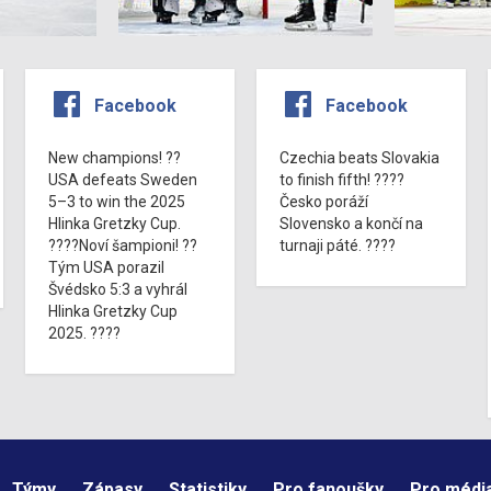
Facebook
Facebook
New champions! ??
Czechia beats Slovakia
USA defeats Sweden
to finish fifth! ????
5–3 to win the 2025
Česko poráží
Hlinka Gretzky Cup.
Slovensko a končí na
????Noví šampioni! ??
turnaji páté. ????
Tým USA porazil
Švédsko 5:3 a vyhrál
Hlinka Gretzky Cup
2025. ????
Týmy
Zápasy
Statistiky
Pro fanoušky
Pro médi