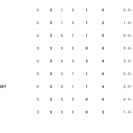
U
5
1
0
1
0
0 - 0 -
U
5
1
0
1
2
1 - 0 -
U
2
0
1
1
0
0 - 0 -
O
3
0
0
0
0
0 - 0 -
O
5
0
3
3
4
2 - 0 -
O
5
0
1
1
0
0 - 0 -
NSKÝ
O
5
0
1
1
4
2 - 0 -
O
5
0
0
0
0
0 - 0 -
O
5
0
0
0
2
1 - 0 -