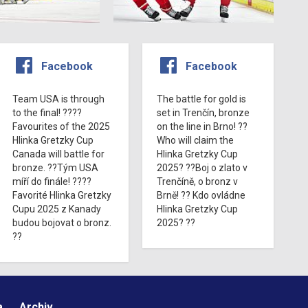
Facebook
Facebook
Team USA is through
The battle for gold is
to the final! ????
set in Trenčín, bronze
Favourites of the 2025
on the line in Brno! ??
Hlinka Gretzky Cup
Who will claim the
Canada will battle for
Hlinka Gretzky Cup
bronze. ??Tým USA
2025? ??Boj o zlato v
míří do finále! ????
Trenčíně, o bronz v
Favorité Hlinka Gretzky
Brně! ?? Kdo ovládne
Cupu 2025 z Kanady
Hlinka Gretzky Cup
budou bojovat o bronz.
2025? ??
??
a
Archiv