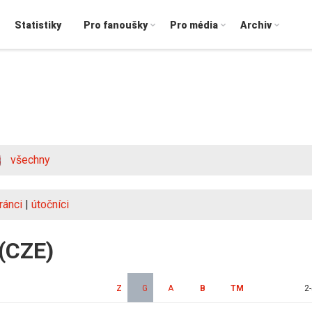
Statistiky
Pro fanoušky
Pro média
Archiv
všechny
ránci
|
útočníci
 (CZE)
Z
G
A
B
TM
2-