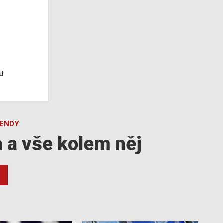
u
GENDY
a a vše kolem něj