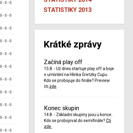
 0 - 0 - 0
STATISTIKY 2013
 0 - 0 - 0
 0 - 0 - 0
Krátké zprávy
 0 - 0 - 0
 0 - 0 - 0
Začíná play off
 0 - 0 - 0
15.8. - Už dnes startuje play off a boje
o umístění na Hlinka Gretzky Cupu.
 0 - 0 - 0
Kdo se probojuje do finále? Preview
čti
zde
.
 0 - 0 - 0
 0 - 0 - 0
Konec skupin
14.8. - Základní skupiny jsou u konce.
 0 - 0 - 0
Kdo se probojoval do semifinále?
Čti
zde.
 0 - 0 - 0