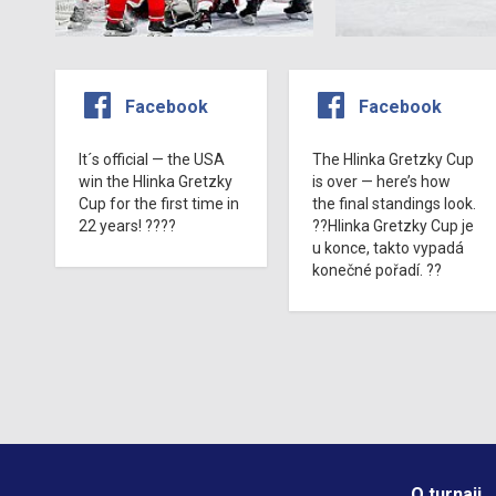
Facebook
Facebook
It´s official — the USA
The Hlinka Gretzky Cup
win the Hlinka Gretzky
is over — here’s how
Cup for the first time in
the final standings look.
22 years! ????
??Hlinka Gretzky Cup je
u konce, takto vypadá
konečné pořadí. ??
O turnaji