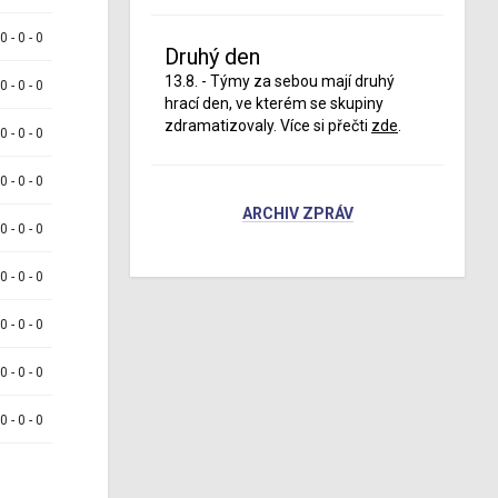
 0 - 0 - 0
Druhý den
13.8. - Týmy za sebou mají druhý
 0 - 0 - 0
hrací den, ve kterém se skupiny
zdramatizovaly. Více si přečti
zde
.
 0 - 0 - 0
 0 - 0 - 0
ARCHIV ZPRÁV
 0 - 0 - 0
 0 - 0 - 0
 0 - 0 - 0
 0 - 0 - 0
 0 - 0 - 0