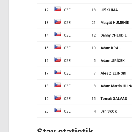
12.
CZE
18
Jiří KLÍMA
13.
CZE
21
Matyáš HUMENÍK
14.
CZE
12
Danny CHLUDIL
15.
CZE
10
Adam KRÁL
16.
CZE
5
Adam JIŘÍČEK
17.
CZE
7
Aleš ZIELINSKI
18.
CZE
8
Adam Martin HLI
19.
CZE
15
Tomáš GALVAS
20.
CZE
4
Jan SKOK
Stav statistik