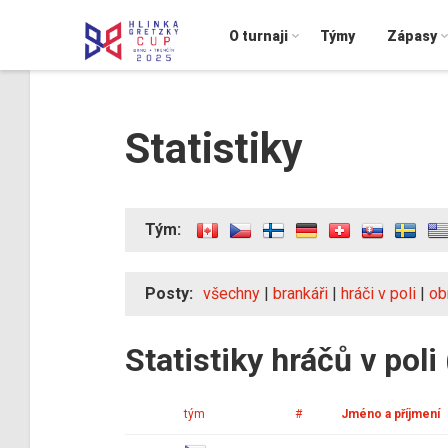
O turnaji
Týmy
Zápasy
Statistiky
Tým:
Posty:
všechny
|
brankáři
|
hráči v poli
|
ob
Statistiky hráčů v poli
tým
#
Jméno a příjmení