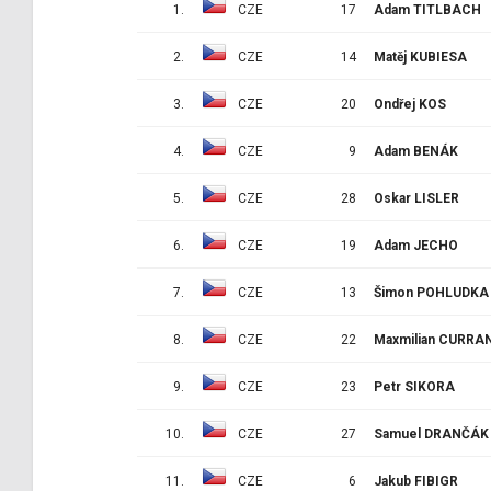
1.
CZE
17
Adam TITLBACH
2.
CZE
14
Matěj KUBIESA
3.
CZE
20
Ondřej KOS
4.
CZE
9
Adam BENÁK
5.
CZE
28
Oskar LISLER
6.
CZE
19
Adam JECHO
7.
CZE
13
Šimon POHLUDKA
8.
CZE
22
Maxmilian CURRA
9.
CZE
23
Petr SIKORA
10.
CZE
27
Samuel DRANČÁK
11.
CZE
6
Jakub FIBIGR