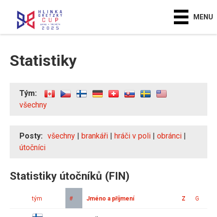
MENU
Statistiky
Tým:
všechny
Posty:
všechny
|
brankáři
|
hráči v poli
|
obránci
|
útočníci
Statistiky útočníků (FIN)
tým
#
Jméno a příjmení
Z
G
A