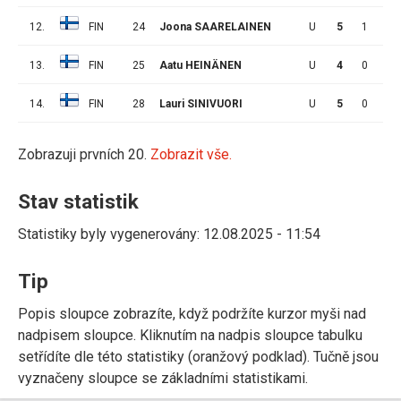
12.
FIN
24
Joona SAARELAINEN
U
5
1
1
13.
FIN
25
Aatu HEINÄNEN
U
4
0
0
14.
FIN
28
Lauri SINIVUORI
U
5
0
3
Zobrazuji prvních 20.
Zobrazit vše.
Stav statistik
Statistiky byly vygenerovány: 12.08.2025 - 11:54
Tip
Popis sloupce zobrazíte, když podržíte kurzor myši nad
nadpisem sloupce. Kliknutím na nadpis sloupce tabulku
setřídíte dle této statistiky (oranžový podklad). Tučně jsou
vyznačeny sloupce se základními statistikami.