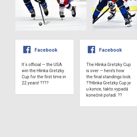
Facebook
Facebook
It´s official — the USA
The Hlinka Gretzky Cup
win the Hlinka Gretzky
is over — here’s how
Cup for the first time in
the final standings look.
22 years! ????
??Hlinka Gretzky Cup je
u konce, takto vypadá
konečné pořadí. ??