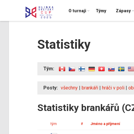
O turnaji
Týmy
Zápasy
Statistiky
Tým:
Posty:
všechny
|
brankáři
|
hráči v poli
|
ob
Statistiky brankářů (C
tým
#
Jméno a příjmení