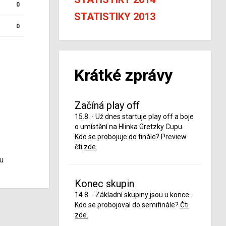
0
STATISTIKY 2013
0
Krátké zprávy
Začíná play off
15.8. - Už dnes startuje play off a boje
o umístění na Hlinka Gretzky Cupu.
Kdo se probojuje do finále? Preview
čti
zde
.
u
Konec skupin
14.8. - Základní skupiny jsou u konce.
Kdo se probojoval do semifinále?
Čti
zde.