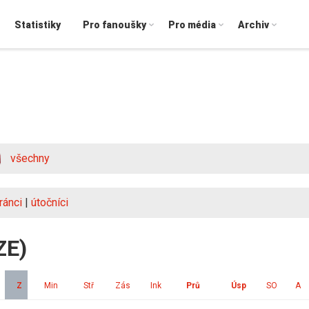
Statistiky
Pro fanoušky
Pro média
Archiv
všechny
ránci
|
útočníci
ZE)
Z
Min
Stř
Zás
Ink
Prů
Úsp
SO
A