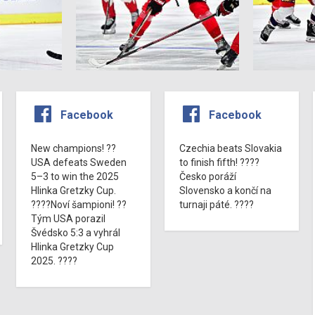
Facebook
Facebook
New champions! ??
Czechia beats Slovakia
USA defeats Sweden
to finish fifth! ????
5–3 to win the 2025
Česko poráží
Hlinka Gretzky Cup.
Slovensko a končí na
????Noví šampioni! ??
turnaji páté. ????
Tým USA porazil
Švédsko 5:3 a vyhrál
Hlinka Gretzky Cup
2025. ????