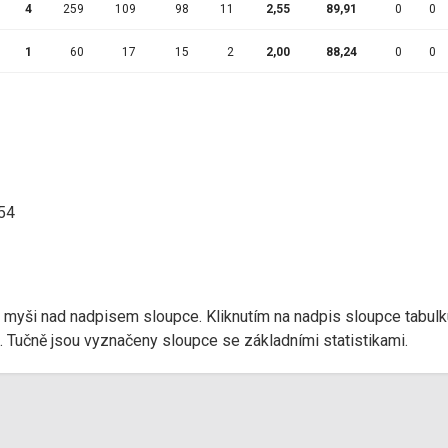
4
259
109
98
11
2,55
89,91
0
0
1
60
17
15
2
2,00
88,24
0
0
:54
r myši nad nadpisem sloupce. Kliknutím na nadpis sloupce tabulk
d). Tučně jsou vyznačeny sloupce se základními statistikami.