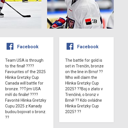
Facebook
Facebook
Team USA is through
The battle for gold is
to the final! ????
set in Trenčín, bronze
Favourites of the 2025
on the line in Brno! ??
Hlinka Gretzky Cup
Who will claim the
Canada will battle for
Hlinka Gretzky Cup
bronze. ??Tým USA
2025? ??Boj o zlato v
míří do finále! ????
Trenčíně, o bronz v
Favorité Hlinka Gretzky
Brně! ?? Kdo ovládne
Cupu 2025 z Kanady
Hlinka Gretzky Cup
budou bojovat o bronz.
2025? ??
??