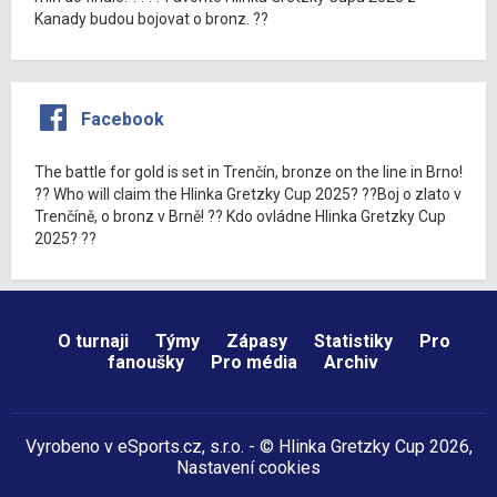
Kanady budou bojovat o bronz. ??
Facebook
The battle for gold is set in Trenčín, bronze on the line in Brno!
?? Who will claim the Hlinka Gretzky Cup 2025? ??Boj o zlato v
Trenčíně, o bronz v Brně! ?? Kdo ovládne Hlinka Gretzky Cup
2025? ??
O turnaji
Týmy
Zápasy
Statistiky
Pro
fanoušky
Pro média
Archiv
Vyrobeno v
eSports.cz
, s.r.o. - © Hlinka Gretzky Cup 2026,
Nastavení cookies