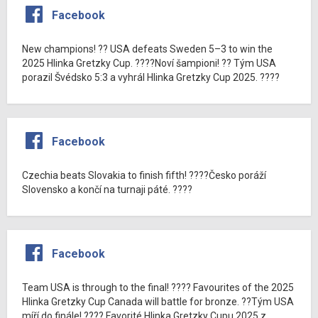
Facebook
New champions! ?? USA defeats Sweden 5–3 to win the
2025 Hlinka Gretzky Cup. ????Noví šampioni! ?? Tým USA
porazil Švédsko 5:3 a vyhrál Hlinka Gretzky Cup 2025. ????
Facebook
Czechia beats Slovakia to finish fifth! ????Česko poráží
Slovensko a končí na turnaji páté. ????
Facebook
Team USA is through to the final! ???? Favourites of the 2025
Hlinka Gretzky Cup Canada will battle for bronze. ??Tým USA
míří do finále! ???? Favorité Hlinka Gretzky Cupu 2025 z