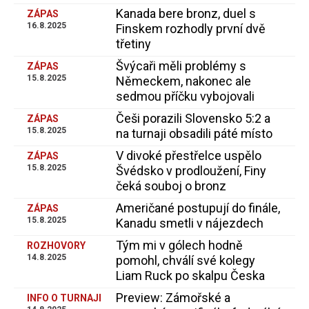
Kanada bere bronz, duel s
ZÁPAS
16.8.2025
Finskem rozhodly první dvě
třetiny
Švýcaři měli problémy s
ZÁPAS
15.8.2025
Německem, nakonec ale
sedmou příčku vybojovali
Češi porazili Slovensko 5:2 a
ZÁPAS
15.8.2025
na turnaji obsadili páté místo
V divoké přestřelce uspělo
ZÁPAS
15.8.2025
Švédsko v prodloužení, Finy
čeká souboj o bronz
Američané postupují do finále,
ZÁPAS
15.8.2025
Kanadu smetli v nájezdech
Tým mi v gólech hodně
ROZHOVORY
14.8.2025
pomohl, chválí své kolegy
Liam Ruck po skalpu Česka
Preview: Zámořské a
INFO O TURNAJI