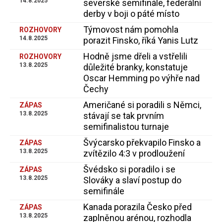
14.8.2025
severské semifinále, federální
derby v boji o páté místo
Týmovost nám pomohla
ROZHOVORY
14.8.2025
porazit Finsko, říká Yanis Lutz
Hodně jsme dřeli a vstřelili
ROZHOVORY
13.8.2025
důležité branky, konstatuje
Oscar Hemming po výhře nad
Čechy
Američané si poradili s Němci,
ZÁPAS
13.8.2025
stávají se tak prvním
semifinalistou turnaje
Švýcarsko překvapilo Finsko a
ZÁPAS
13.8.2025
zvítězilo 4:3 v prodloužení
Švédsko si poradilo i se
ZÁPAS
13.8.2025
Slováky a slaví postup do
semifinále
Kanada porazila Česko před
ZÁPAS
13.8.2025
zaplněnou arénou, rozhodla